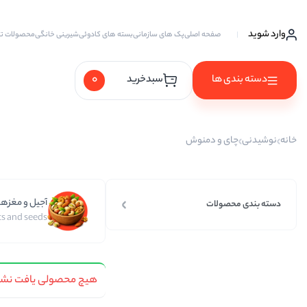
وارد شوید
صفحه اصلی
پک های سازمانی
بسته های کادوئی
شیرینی خانگی
محصولات ت
0
دسته بندی ها
سبدخرید
آجیل ها
خانه
نوشیدنی
چای و دمنوش
آجیل خام
آجیل چهار مغز
آجیل و مغزها
آجیل سه مغز
دسته بندی محصولات
s and seeds
آجیل شیرین
آجیل مخلوط
هیچ محصولی یافت نشد
پسته
پسته احمد آقایی