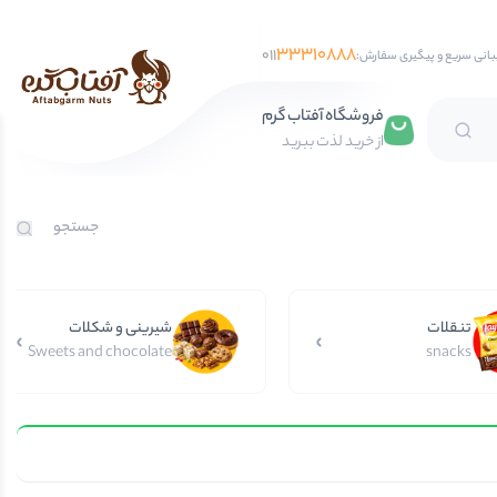
33310888
011
بانی سریع و پیگیری سفارش:
فروشگاه آفتاب گرم
از خرید لذت ببرید
تخمه آفتابگردان
تخمه کدو
تخمه جابانی
تنقلات
تخمه هندوانه
شیرینی و شکلات
Sweets and chocolate
snacks
فندق
مغز فندق
فندق با پوست