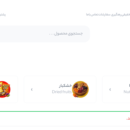
خفیفی
رهگیری سفارشات
تماس‌با‌ما
پشتی
پسته اکبری
پسته فندقی
بادام
خشکبار
بادام هندی
Dried fruits
Nut
بادام درختی
بادام زمینی
.
بادام زمینی روکش دار