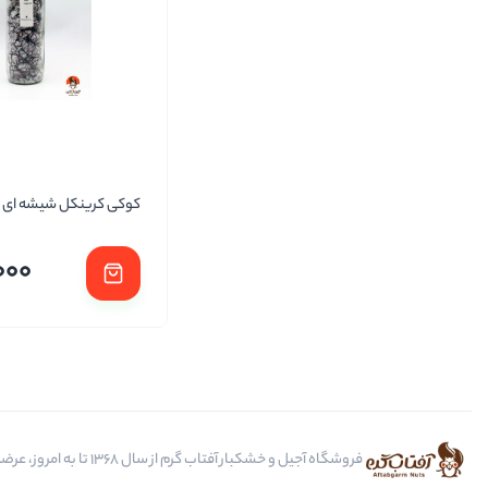
کوکی کرینکل شیشه ای 
000
فروشگاه آجیل و خشکبار آفتاب گرم از سال 1368 تا به امروز، عرضه کننده مرغوب ترین محصولات آجیل، خشکبار، انواع تنقلات، ادویه و باکس کادویی است.