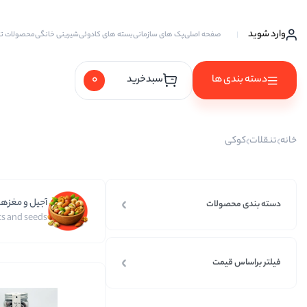
وارد شوید
صفحه اصلی
پک های سازمانی
بسته های کادوئی
شیرینی خانگی
محصولات ت
0
دسته بندی ها
سبدخرید
آجیل ها
خانه
تنقلات
کوکی
آجیل خام
آجیل چهار مغز
آجیل و مغزها
آجیل سه مغز
دسته بندی محصولات
s and seeds
آجیل شیرین
آجیل مخلوط
فیلتر براساس قیمت
پسته
پسته احمد آقایی