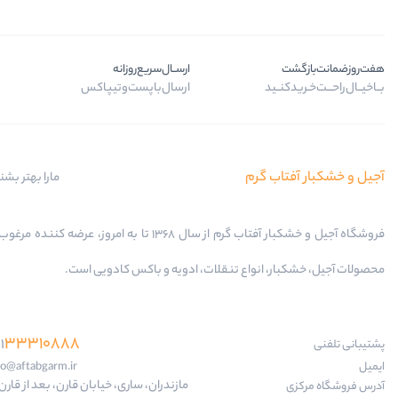
هفت‌روز‌ضمانت‌بازگشت
ارســال‌سریع‌روزانه
بــا‌خیــال‌راحـــت‌خـرید‌کنــید
ارسال‌با‌پست‌و‌تیپاکس
آجیل و خشکبار آفتاب گرم
مارا بهتر بشن
فروشگاه آجیل و خشکبار آفتاب گرم از سال 1368 تا به امروز، عرضه کننده
محصولات آجیل، خشکبار، انواع تنقلات، ادویه و باکس کادویی است.
33310888
1
پشتیبانی تلفنی
ایمیل
fo@aftabgarm.ir
مازندران، ساری، خیابان قارن، بعد از قارن 18
آدرس‌ فروشگاه مرکزی