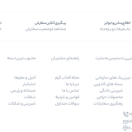
اطلاع‌رسانی‌و‌جوایز
پیگیری‌آنلاین‌سفارش
ت
تخـــفیفات‌ویــژه‌مـاه
مشاهده‌وضعیت‌سفارش
خر
دسترسی‌به‌سایت
راهنمای مشتریان
محبوب‌ترین‌دسته‌
اسید!
 مرغوب ترین
پک های سازمانی
مجله آفتاب گرم
آجیل و مغزها
بسته های کادویی
درباره ما
خشکبار
شیرینی خانگی
تماس با ما
صبحانه و رژیمی
محصولات حراجی
قوانین و شرایط
تنقلات
رهگیری سفارشات
سوالات متداول
شیرینی و شکلات
01
in