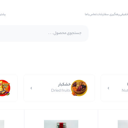
خفیفی
رهگیری سفارشات
تماس‌با‌ما
پشتی
پسته اکبری
پسته فندقی
بادام
خشکبار
بادام هندی
Dried fruits
Nut
بادام درختی
بادام زمینی
بادام زمینی روکش دار