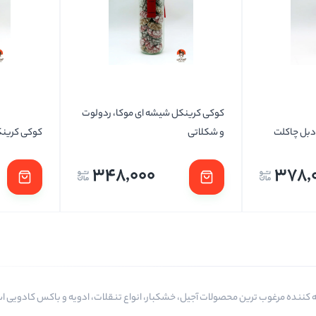
تخمه ها
کوکی کرینکل شیشه ای موکا، ردولوت
دبل چاکلت
و شکلاتی
کوکی کرینک
348,000
378,