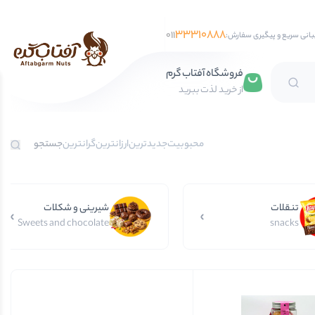
33310888
011
بانی سریع و پیگیری سفارش:
فروشگاه آفتاب گرم
از خرید لذت ببرید
تخمه آفتابگردان
محبوبیت
جدیدترین
ارزانترین
گرانترین
تخمه کدو
تخمه جابانی
تنقلات
تخمه هندوانه
شیرینی و شکلات
Sweets and chocolate
snacks
فندق
مغز فندق
فندق با پوست