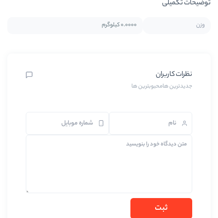
0.0000 کیلوگرم
رین ها