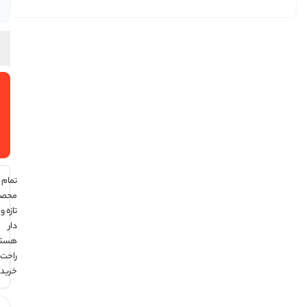
در انبار
افزودن
به سبد
خرید
تمام
محصولات
تازه و تاریخ
دار
هستند ،
راحت
خرید کن !