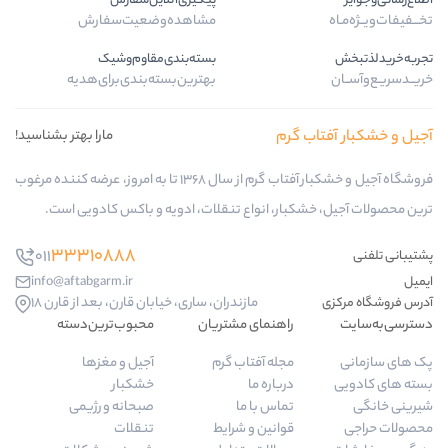
پیگیری‌آنلاین‌سفارش
مشاهده‌وضعیت‌سفارش
بسته‌بندی‌مقاوم‌وشیک
بهترین‌بسته‌بندی‌برای‌هدیه
 گرم
مارا بهتر بشناسید!
فروشگاه آجیل و خشکبار آفتاب گرم از سال 1368 تا به امروز، عرضه کننده مرغوب
بار، انواع تنقلات، ادویه و باکس کادویی است.
33310888
011
info@aftabgarm.ir
مازندران، ساری، خیابان قارن، بعد از قارن 18
راهنمای مشتریان
محبوب‌ترین‌دسته‌
مجله آفتاب گرم
آجیل و مغزها
درباره ما
خشکبار
تماس با ما
صبحانه و رژیمی
قوانین و شرایط
تنقلات