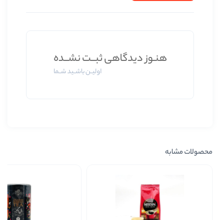
ز دیدگاهی ثبــت نشــده
اولیــن باشــید شــما