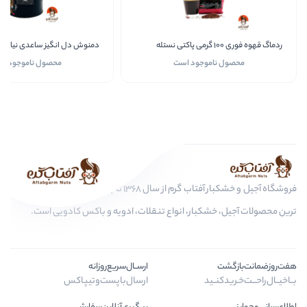
دمنوش دل انگیز ساعدی نیا
نسکافه 
وجود است
محصول ناموجود است
اف
فروشگاه آجیل و خشکبار آفتاب گرم از سال 1368 تا به امروز، عرضه کننده مرغوب
بار، انواع تنقلات، ادویه و باکس کادویی است.
ارســال‌سریع‌روزانه
ید
ارسال‌با‌پست‌و‌تیپاکس