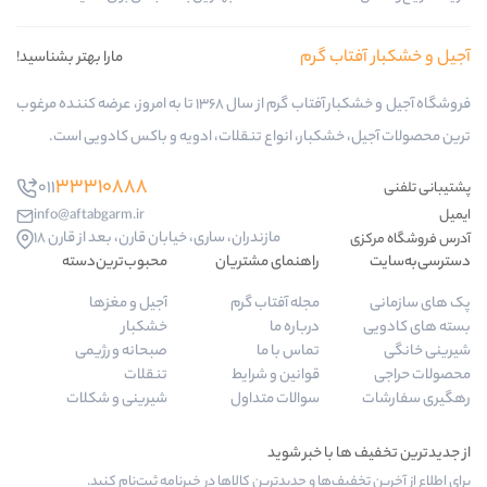
ب گرم
مارا بهتر بشناسید!
فروشگاه آجیل و خشکبار آفتاب گرم از سال 1368 تا به امروز، عرضه کننده مرغوب
کبار، انواع تنقلات، ادویه و باکس کادویی است.
33310888
011
info@aftabgarm.ir
مازندران، ساری، خیابان قارن، بعد از قارن 18
راهنمای مشتریان
محبوب‌ترین‌دسته‌
مجله آفتاب گرم
آجیل و مغزها
درباره ما
خشکبار
تماس با ما
صبحانه و رژیمی
قوانین و شرایط
تنقلات
سوالات متداول
شیرینی و شکلات
‌ها و جدیدترین کالاها در خبرنامه ثبت‌نام کنید.