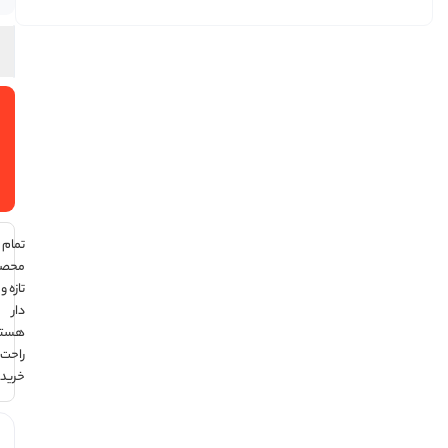
افزودن
به سبد
خرید
تمام
محصولات
تازه و تاریخ
دار
هستند ،
راحت
خرید کن !
هر قسط با