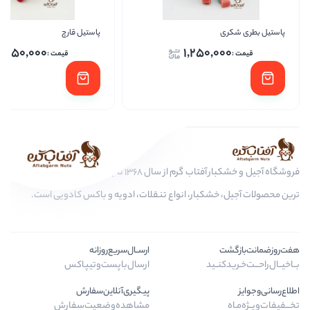
پاستیل قارچ
کیتار
1,250,000
1,250
اف
فروشگاه آجیل و خشکبار آفتاب گرم از سال 1368 تا به امروز، عرضه کننده مرغوب
بار، انواع تنقلات، ادویه و باکس کادویی است.
ارســال‌سریع‌روزانه
د
ارسال‌با‌پست‌و‌تیپاکس
پیگیری‌آنلاین‌سفارش
مشاهده‌وضعیت‌سفارش