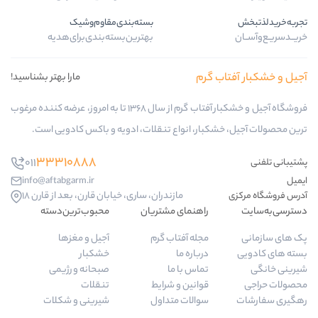
بسته‌بندی‌مقاوم‌وشیک
بهترین‌بسته‌بندی‌برای‌هدیه
 گرم
مارا بهتر بشناسید!
فروشگاه آجیل و خشکبار آفتاب گرم از سال 1368 تا به امروز، عرضه کننده مرغوب
بار، انواع تنقلات، ادویه و باکس کادویی است.
33310888
011
info@aftabgarm.ir
مازندران، ساری، خیابان قارن، بعد از قارن 18
راهنمای مشتریان
محبوب‌ترین‌دسته‌
مجله آفتاب گرم
آجیل و مغزها
درباره ما
خشکبار
تماس با ما
صبحانه و رژیمی
قوانین و شرایط
تنقلات
سوالات متداول
شیرینی و شکلات