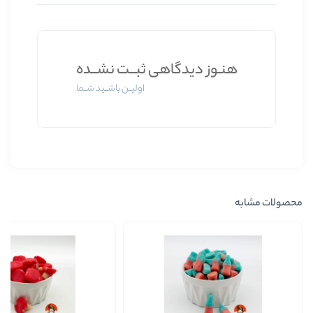
ز دیدگاهی ثبــت نشــده
اولیــن باشــید شــما