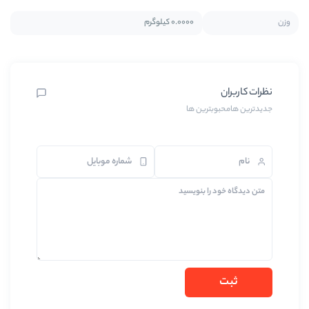
0.0000 کیلوگرم
رین ها