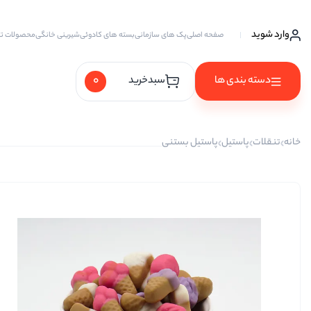
وارد شوید
صفحه اصلی
پک های سازمانی
بسته های کادوئی
شیرینی خانگی
محصولات ت
0
دسته بندی ها
سبدخرید
آجیل ها
خانه
تنقلات
پاستیل
پاستیل بستنی
آجیل خام
آجیل چهار مغز
آجیل سه مغز
آجیل شیرین
آجیل مخلوط
پسته
پسته احمد آقایی