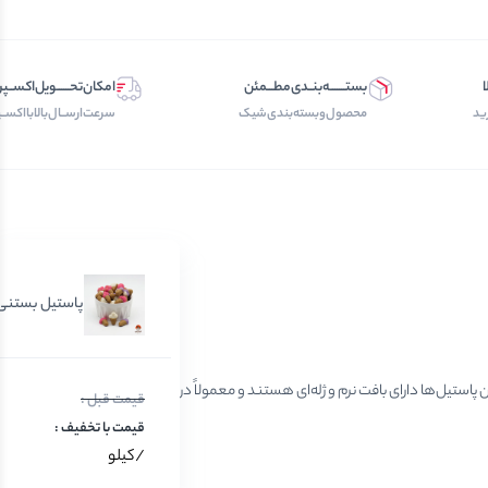
ا
بستـــــــه‌بنــدی‌مطـــمئن
امکان‌تحــــــویل‌اکســ
ید
محصول‌و‌بسته‌بندی‌‌شیک
سرعت‌ارســال‌بالابااکسـ
پاستیل بستنی
یل‌ها دارای بافت نرم و ژله‌ای هستند و معمولاً در
/کیلو