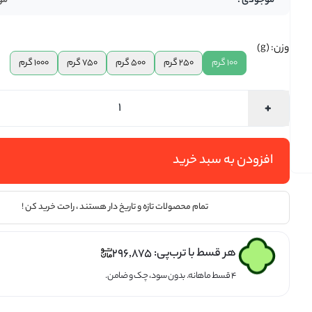
مو
تخمه ها
وزن: (g)
100 گرم
250 گرم
500 گرم
750 گرم
1000 گرم
افزودن به سبد خرید
تمام محصولات تازه و تاریخ دار هستند ، راحت خرید کن !
هر قسط با ترب‌پی:
296,875
۴ قسط ماهانه. بدون سود، چک و ضامن.