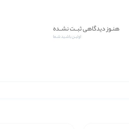
هنـوز دیدگاهی ثبــت نشــده
اولیــن باشــید شــما