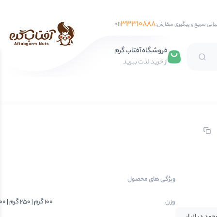
33310888
011
بانی سریع و پیگیری سفارش:
فروشگاه آفتاب گرم
از خرید لذت ببرید
تخمه آفتابگردان
تخمه کدو
تخمه جابانی
تخمه هندوانه
فندق
ویژگی های محصول
مغز فندق
فندق با پوست
وزن
100 گرم | 250 گرم | 500 گرم | 750 گرم | 1 کیلوگرم