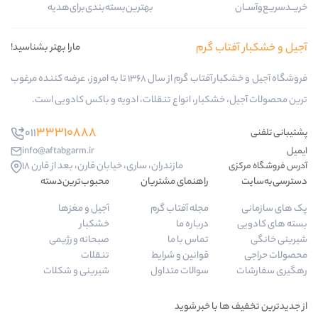
بهترین‌بسته‌بندی‌برای‌هدیه
ب گرم
مارا بهتر بشناسید!
فروشگاه آجیل و خشکبار آفتاب گرم از سال 1368 تا به امروز، عرضه کننده مرغوب
کبار، انواع تنقلات، ادویه و باکس کادویی است.
33310888
011
info@aftabgarm.ir
مازندران، ساری، خیابان قارن، بعد از قارن 18
راهنمای مشتریان
محبوب‌ترین‌دسته‌
مجله آفتاب گرم
آجیل و مغزها
درباره ما
خشکبار
تماس با ما
صبحانه و رژیمی
قوانین و شرایط
تنقلات
سوالات متداول
شیرینی و شکلات