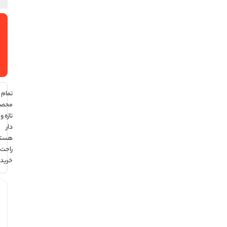
افزودن
به سبد
خرید
تمام
محصولات
تازه و تاریخ
دار
هستند ،
راحت
خرید کن !
هر قسط با
ترب‌پی: