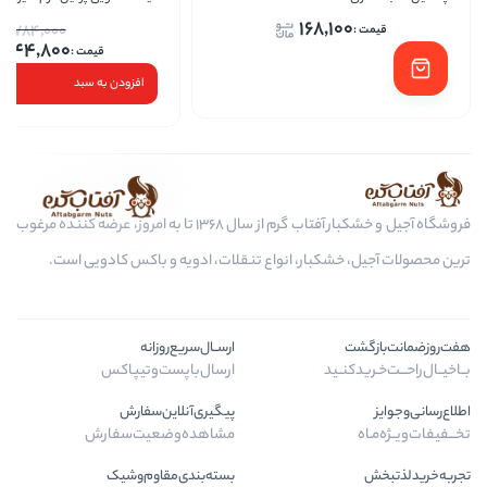
168,1
5
784,000
744,800
افزودن به سبد
فروشگاه آجیل و خشکبار آفتاب گرم از سال 1368 تا به امروز، عرضه کننده مرغوب
کبار، انواع تنقلات، ادویه و باکس کادویی است.
ارســال‌سریع‌روزانه
ـید
ارسال‌با‌پست‌و‌تیپاکس
پیگیری‌آنلاین‌سفارش
مشاهده‌وضعیت‌سفارش
بسته‌بندی‌مقاوم‌وشیک