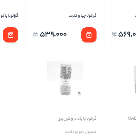
گرانولا چیا و کنجد
گرانولا با نو
539,000
569,
گرانولا با بادام و کرن‌بری
محصول ناموجود است