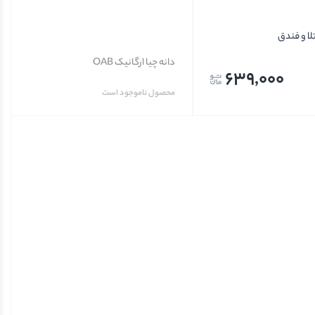
تلا و فندق
دانه چیا ارگانیک OAB
639,000
محصول ناموجود است