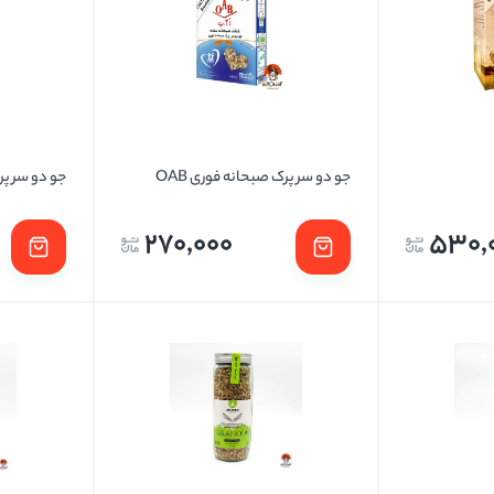
تخمه ها
جو دو سر پرک صبحانه فوری OAB
جو دو سر پرک صبحا
270,000
530,