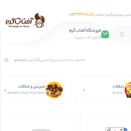
33310888
011
بانی سریع و پیگیری سفارش:
فروشگاه آفتاب گرم
از خرید لذت ببرید
تخمه آفتابگردان
محبوبیت
جدیدترین
ارزانترین
گرانترین
تخمه کدو
تخمه جابانی
تنقلات
تخمه هندوانه
شیرینی و شکلات
Sweets and chocolate
snacks
فندق
مغز فندق
فندق با پوست