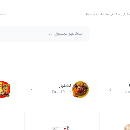
خفیفی
رهگیری سفارشات
تماس‌با‌ما
پشتی
پسته اکبری
پسته فندقی
بادام
خشکبار
بادام هندی
Dried fruits
Nut
بادام درختی
بادام زمینی
بادام زمینی روکش دار