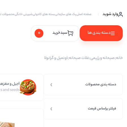
وارد شوید
صفحه اصلی
پک های سازمانی
بسته های کادوئی
شیرینی خانگی
محصولات ت
0
دسته بندی ها
سبدخرید
آجیل ها
خانه
صبحانه و رژیمی
غلات صبحانه
اوتمیل و گرانولا
آجیل خام
آجیل چهار مغز
آجیل و مغزها
آجیل سه مغز
دسته بندی محصولات
s and seeds
آجیل شیرین
آجیل مخلوط
فیلتر براساس قیمت
پسته
پسته احمد آقایی