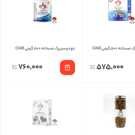
نه 500 گرمی OAB
جودوسرپرک صبحانه 500 گرمی OAB
760,000
575,000