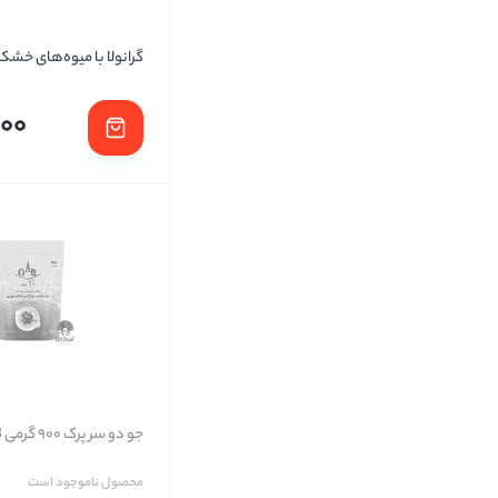
گرانولا با میوه‌های خشک
000
جو دو سر پرک 900 گرمی OAB
محصول ناموجود است