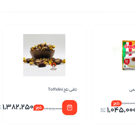
Toffelin
شکلات پینک نارگیلی
,000
1,382,250
5
5
2,200,000
1,455,000