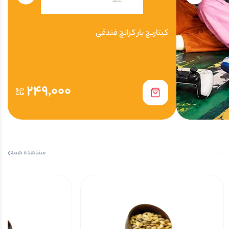
کیتاریچ بار کرانچ فندقی
249,000
ناموجود است
مشاهده همه