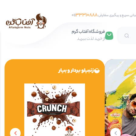
33310888
011
بانی سریع و پیگیری سفارش:
فروشگاه آفتاب گرم
از خرید لذت ببرید
تخمه آفتابگردان
تخمه کدو
تخمه جابانی
تخمه هندوانه
فندق
مغز فندق
فندق با پوست