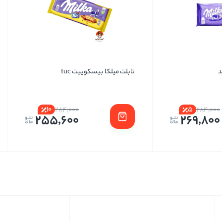
د
تابلت میلکا بیسکوییت tuc
10
5
284,000
284,000
255,600
269,800