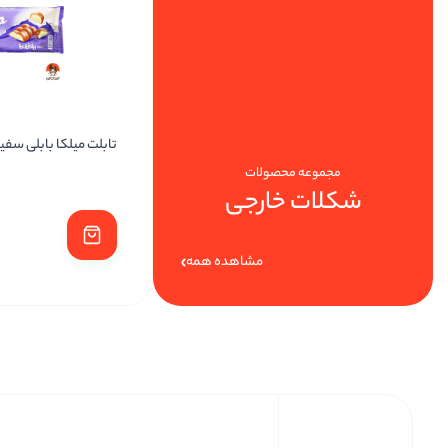
شکلات تابلرون عسل و بادام درختی
تابلت میلکا بابلی سفی
مجموعه محصولات
شکلات خارجی
5
506,000
480,700
مشاهده همه