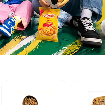
تخمه ها
شک
کیتاریچ بار کرانچ موز و شکلات
199,000
محصول 