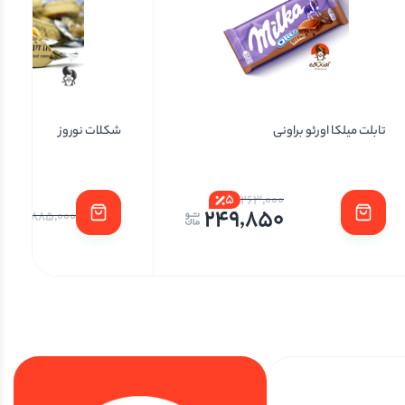
تابلت میلکا اورئو براونی
شکلات نوروز
5
263,000
10
249,850
885,000