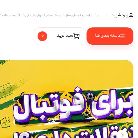
وارد شوید
صفحه اصلی
پک های سازمانی
بسته های کادوئی
شیرینی خانگی
محصولات ت
0
دسته بندی ها
سبدخرید
آجیل ها
آجیل خام
آجیل چهار مغز
آجیل سه مغز
آجیل شیرین
آجیل مخلوط
پسته
پسته احمد آقایی