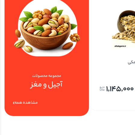
مکی
تخمه کدو گوشتی دوآتیشه
مجموعه محصولات
آجیل و مغز
1,170,000
1,145,000
مشاهده همه