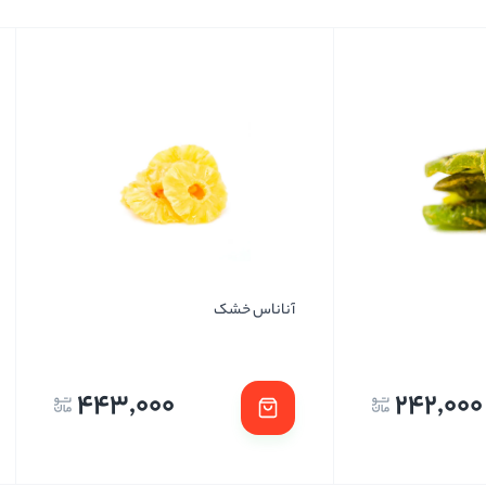
آناناس خشک
443,000
242,000