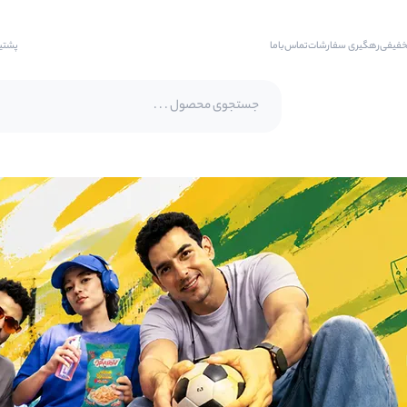
خفیفی
رهگیری سفارشات
تماس‌با‌ما
پشتی
پسته اکبری
پسته فندقی
بادام
بادام هندی
بادام درختی
بادام زمینی
بادام زمینی روکش دار