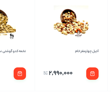
آجیل چهارمغز خام
تخمه کدو گوشتی ن
2,990,000