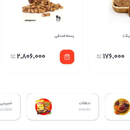
تخمه کدو گوشتی نمکی
1,145,000
2,806,000
تنقلات
شیرینی 
ocolate
snacks