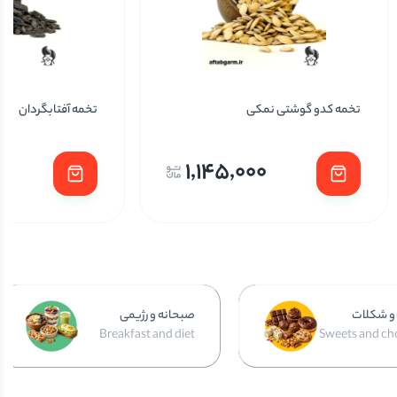
تخمه آفتابگردان
اسنک ذرت شیپوری
620,000
و شکلات
صبحانه و رژیمی
Breakfast and diet
Sweets and ch