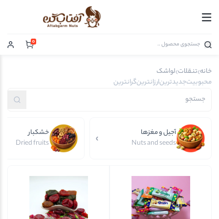
0
خانه
تنقلات
لواشک
محبوبیت
جدیدترین
ارزانترین
گرانترین
آجیل و مغزها
خشکبار
Dried fruits
Nuts and seeds