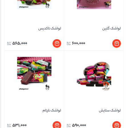
لواشک گلین
لواشک تاکدیس
565,000
600,000
لواشک ستایش
لواشک نارتام
531,000
590,000