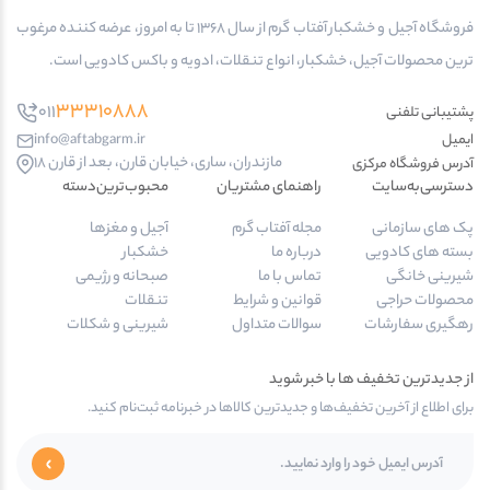
فروشگاه آجیل و خشکبار آفتاب گرم از سال 1368 تا به امروز، عرضه کننده مرغوب
ترین محصولات آجیل، خشکبار، انواع تنقلات، ادویه و باکس کادویی است.
33310888
011
پشتیبانی تلفنی
ایمیل
info@aftabgarm.ir
مازندران، ساری، خیابان قارن، بعد از قارن 18
آدرس‌ فروشگاه مرکزی
دسترسی‌به‌سایت
راهنمای مشتریان
محبوب‌ترین‌دسته‌
پک های سازمانی
مجله آفتاب گرم
آجیل و مغزها
بسته های کادویی
درباره ما
خشکبار
شیرینی خانگی
تماس با ما
صبحانه و رژیمی
محصولات حراجی
قوانین و شرایط
تنقلات
رهگیری سفارشات
سوالات متداول
شیرینی و شکلات
از جدیدترین تخفیف ها با خبر شوید
برای اطلاع از آخرین تخفیف‌ها و جدیدترین کالاها در خبرنامه ثبت‌نام کنید.