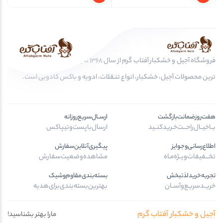
فروشگاه آجیل و خشکبار آفتاب گرم از سال 1368 تا به امروز، عرضه کننده مرغوب
ترین محصولات آجیل، خشکبار، انواع تنقلات، ادویه و باکس کادویی است.
هفت‌روز‌ضمانت‌بازگشت
ارســال‌سریع‌روزانه
بــا‌خیــال‌راحـــت‌خـرید‌کنــید
ارسال‌با‌پست‌و‌تیپاکس
اطلاع‌رسانی‌و‌جوایز
پیگیری‌آنلاین‌سفارش
تخـــفیفات‌ویــژه‌مـاه
مشاهده‌وضعیت‌سفارش
تجربه‌خرید‌لذتبخش
بسته‌بندی‌مقاوم‌وشیک
خریــد‌سریـع‌و‌آســان
بهترین‌بسته‌بندی‌برای‌هدیه
آجیل و خشکبار آفتاب گرم
مارا بهتر بشناسید!