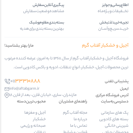
اطلاع‌رسانی‌و‌جوایز
پیگیری‌آنلاین‌سفارش
تخـــفیفات‌ویــژه‌مـاه
مشاهده‌وضعیت‌سفارش
تجربه‌خرید‌لذتبخش
بسته‌بندی‌مقاوم‌وشیک
خریــد‌سریـع‌و‌آســان
بهترین‌بسته‌بندی‌برای‌هدیه
آجیل و خشکبار آفتاب گرم
مارا بهتر بشناسید!
فروشگاه آجیل و خشکبار آفتاب گرم از سال 1368 تا به امروز، عرضه کننده مرغوب
ترین محصولات آجیل، خشکبار، انواع تنقلات، ادویه و باکس کادویی است.
33310888
011
پشتیبانی تلفنی
ایمیل
info@aftabgarm.ir
مازندران، ساری، خیابان قارن، بعد از قارن 18
آدرس‌ فروشگاه مرکزی
دسترسی‌به‌سایت
راهنمای مشتریان
محبوب‌ترین‌دسته‌
پک های سازمانی
مجله آفتاب گرم
آجیل و مغزها
بسته های کادویی
درباره ما
خشکبار
شیرینی خانگی
تماس با ما
صبحانه و رژیمی
محصولات حراجی
قوانین و شرایط
تنقلات