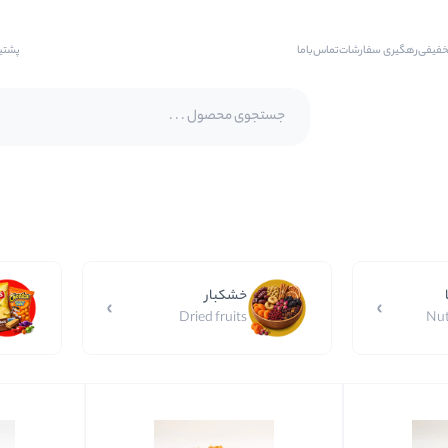
خفیفی
رهگیری سفارشات
تماس‌با‌ما
پشتی
پسته اکبری
پسته فندقی
بادام
خشکبار
بادام هندی
Dried fruits
Nut
بادام درختی
بادام زمینی
بادام زمینی روکش دار