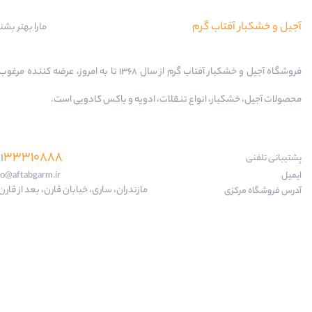
آجیل و خشکبار آفتاب گرم
مارا بهتر بشن
فروشگاه آجیل و خشکبار آفتاب گرم از سال 1368 تا به امروز، عرضه کننده
محصولات آجیل، خشکبار، انواع تنقلات، ادویه و باکس کادویی است.
33310888
1
پشتیبانی تلفنی
ایمیل
fo@aftabgarm.ir
مازندران، ساری، خیابان قارن، بعد از قارن 18
آدرس‌ فروشگاه مرکزی