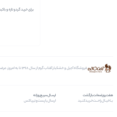
برای خرید گردو تازه و ب
فروشگاه آجیل و خشکبار آفتاب گرم از سال 1368 تا به امروز، عرضه کننده مرغوب ترین محصولات آجیل، خشکبار، انواع تنقلات، ادویه و باکس کادویی است.
هفت‌روز‌ضمانت‌بازگشت
ارســال‌سریع‌روزانه
بــا‌خیــال‌راحـــت‌خـرید‌کنــید
ارسال‌با‌پست‌و‌تیپاکس