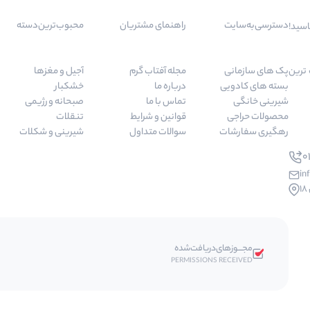
دسترسی‌به‌سایت
راهنمای مشتریان
محبوب‌ترین‌دسته‌
اسید!
 مرغوب ترین
پک های سازمانی
مجله آفتاب گرم
آجیل و مغزها
بسته های کادویی
درباره ما
خشکبار
شیرینی خانگی
تماس با ما
صبحانه و رژیمی
محصولات حراجی
قوانین و شرایط
تنقلات
رهگیری سفارشات
سوالات متداول
شیرینی و شکلات
01
in
مجـــوز‌های‌دریافت‌شده
PERMISSIONS RECEIVED