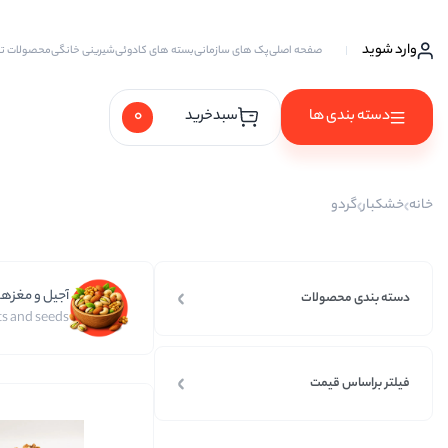
وارد شوید
صفحه اصلی
پک های سازمانی
بسته های کادوئی
شیرینی خانگی
محصولات ت
0
دسته بندی ها
سبدخرید
آجیل ها
خانه
خشکبار
گردو
آجیل خام
آجیل چهار مغز
آجیل و مغزها
آجیل سه مغز
دسته بندی محصولات
s and seeds
آجیل شیرین
آجیل مخلوط
فیلتر براساس قیمت
پسته
پسته احمد آقایی