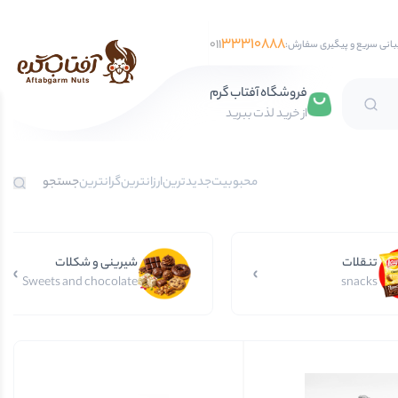
33310888
011
بانی سریع و پیگیری سفارش:
فروشگاه آفتاب گرم
از خرید لذت ببرید
تخمه آفتابگردان
محبوبیت
جدیدترین
ارزانترین
گرانترین
تخمه کدو
تخمه جابانی
تنقلات
تخمه هندوانه
شیرینی و شکلات
Sweets and chocolate
snacks
فندق
مغز فندق
فندق با پوست