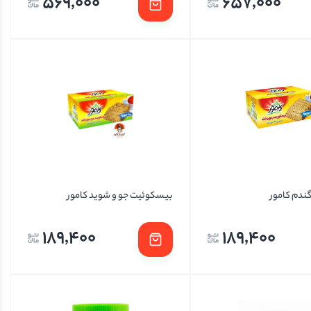
569,000
657,000
ندم کامور
بیسکوئیت جو و شوید کامور
189,400
189,400