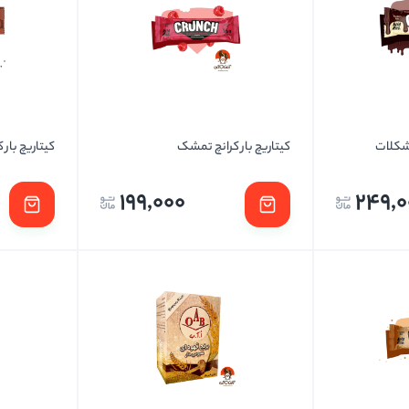
تخمه ها
 شکلات
کیتاریچ بار کرانچ تمشک
کیتاریچ بار 
199,000
249,0