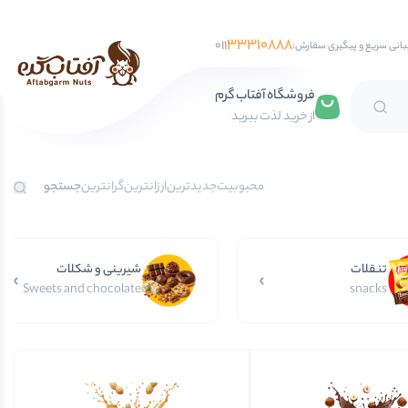
33310888
011
بانی سریع و پیگیری سفارش:
فروشگاه آفتاب گرم
از خرید لذت ببرید
تخمه آفتابگردان
محبوبیت
جدیدترین
ارزانترین
گرانترین
تخمه کدو
تخمه جابانی
تنقلات
تخمه هندوانه
شیرینی و شکلات
Sweets and chocolate
snacks
فندق
مغز فندق
فندق با پوست