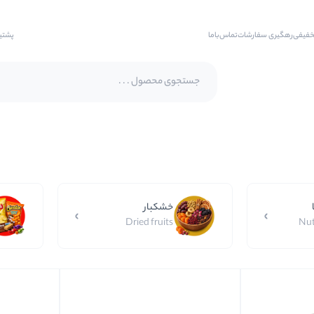
خفیفی
رهگیری سفارشات
تماس‌با‌ما
پشتی
پسته اکبری
پسته فندقی
بادام
خشکبار
بادام هندی
Dried fruits
Nut
بادام درختی
بادام زمینی
بادام زمینی روکش دار