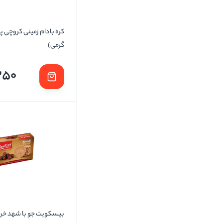
گرمی)
350
بیسکویت جو با شهد خرما