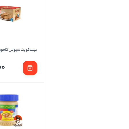
بیسکویت سبوس کامور
00