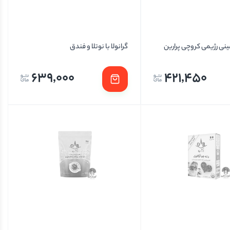
مینی رژیمی کروچی پرارین
گرانولا با نوتلا و فندق
639,000
421,450