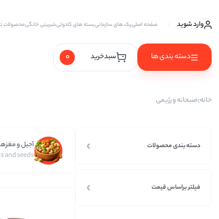
وارد شوید
صفحه اصلی
پک های سازمانی
بسته های کادوئی
شیرینی خانگی
محصولات ت
0
دسته بندی ها
سبدخرید
آجیل ها
خانه
صبحانه و رژیمی
آجیل خام
آجیل چهار مغز
آجیل و مغزها
آجیل سه مغز
دسته بندی محصولات
s and seeds
آجیل شیرین
آجیل مخلوط
فیلتر براساس قیمت
پسته
پسته احمد آقایی