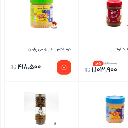
ئیت لوتوس
کره بادام زمینی رژیمی پرارین
5
1,162,000
418,500
1,103,900