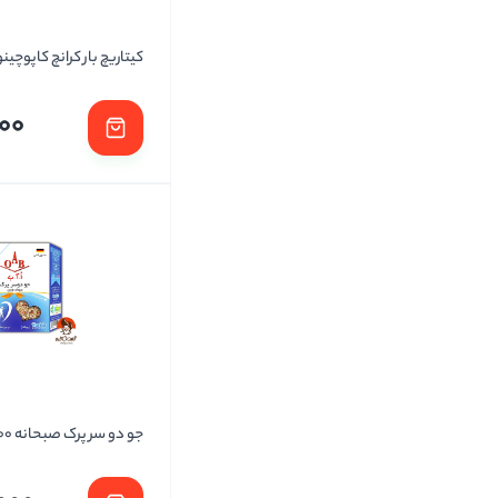
کیتاریچ بار کرانچ کاپوچینو
00
جو دو سر پرک صبحانه 500 گرمی OAB