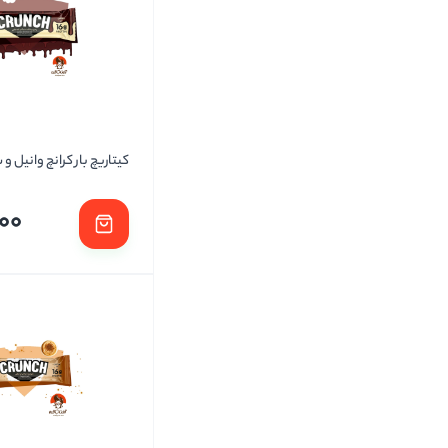
کیتاریچ بار کرانچ وانیل و
00