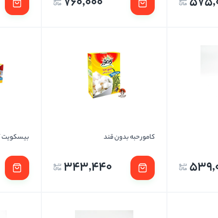
760,000
575,
کامور حبه بدون قند
بیسکویت گ
343,440
539,