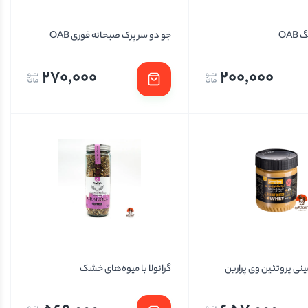
OAB
جو دو سر پرک صبحانه فوری OAB
270,000
200,000
مینی پروتئین وی پرارین
گرانولا با میوه‌های خشک