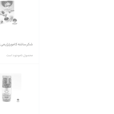
شکر ساشه کامور(رژیمی)
محصول ناموجود است