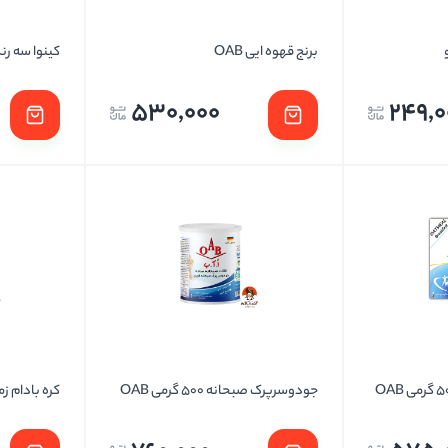
برنج قهوه ایی OAB
کینوا سه رنگ 
530,000
249,0
جودوسرپرک صبحانه 500 گرمی OAB
کره بادام ز