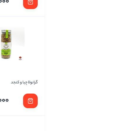
000
گرانولا چیا و کنجد
000