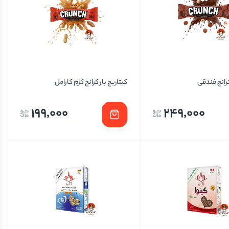
کرانچ فندقی
کیتاریچ بار کرانچ کرم کارامل
199,000
249,000