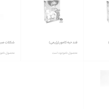
قند حبه کامور (رژیمی)
شکلات صبحانه نو
محصول ناموجود است
محصول نامو