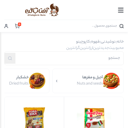
0
خانه
نوشیدنی
قهوه
کاپوچینو
محبوبیت
جدیدترین
ارزانترین
گرانترین
آجیل و مغزها
خشکبار
Dried fruits
Nuts and seeds