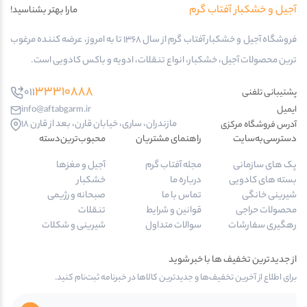
آجیل و خشکبار آفتاب گرم
مارا بهتر بشناسید!
فروشگاه آجیل و خشکبار آفتاب گرم از سال 1368 تا به امروز، عرضه کننده مرغوب
ترین محصولات آجیل، خشکبار، انواع تنقلات، ادویه و باکس کادویی است.
33310888
011
پشتیبانی تلفنی
ایمیل
info@aftabgarm.ir
مازندران، ساری، خیابان قارن، بعد از قارن 18
آدرس‌ فروشگاه مرکزی
دسترسی‌به‌سایت
راهنمای مشتریان
محبوب‌ترین‌دسته‌
پک های سازمانی
مجله آفتاب گرم
آجیل و مغزها
بسته های کادویی
درباره ما
خشکبار
شیرینی خانگی
تماس با ما
صبحانه و رژیمی
محصولات حراجی
قوانین و شرایط
تنقلات
رهگیری سفارشات
سوالات متداول
شیرینی و شکلات
از جدیدترین تخفیف ها با خبر شوید
برای اطلاع از آخرین تخفیف‌ها و جدیدترین کالاها در خبرنامه ثبت‌نام کنید.