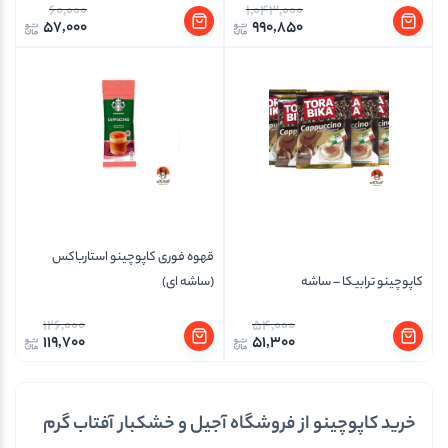
60,000
1,043,000
57,000
990,850
قهوه فوری کاپوچینو استارباکس
کاپوچینو ترابیکا – ساشه
(ساشه ای)
126,000
54,000
119,700
51,300
خرید کاپوچینو از فروشگاه آجیل و خشکبار آفتاب گرم