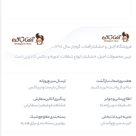
فروشگاه آجیل و خشکبار آفتاب گرم از سال 1368 تا به امروز، عرضه کننده مرغوب
ترین محصولات آجیل، خشکبار، انواع تنقلات، ادویه و باکس کادویی است.
هفت‌روز‌ضمانت‌بازگشت
ارســال‌سریع‌روزانه
بــا‌خیــال‌راحـــت‌خـرید‌کنــید
ارسال‌با‌پست‌و‌تیپاکس
اطلاع‌رسانی‌و‌جوایز
پیگیری‌آنلاین‌سفارش
تخـــفیفات‌ویــژه‌مـاه
مشاهده‌وضعیت‌سفارش
تجربه‌خرید‌لذتبخش
بسته‌بندی‌مقاوم‌وشیک
خریــد‌سریـع‌و‌آســان
بهترین‌بسته‌بندی‌برای‌هدیه