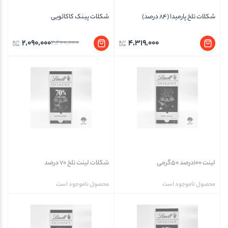
شکلات تلخ پارمیدا (84 درصد)
شکلات پینک کاکائویی
2,090,000
2,200,000
4,319,000
لینت 100درصد 50گرمی
شکلات لینت تلخ 70 درصد
محصول ناموجود است
محصول ناموجود است