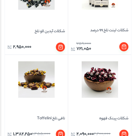
شکلات لینت تلخ 99 درصد
شکلات آیدین لاو تلخ
759,000
2,950,000
721,050
شکلات پینک قهوه
تافی تلخ Toffelini
1,382,250
1,455,000
2,090,000
2,200,000