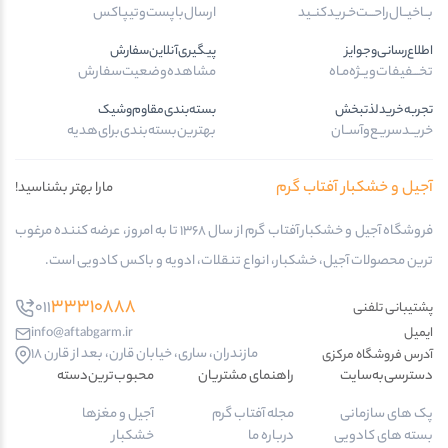
بــا‌خیــال‌راحـــت‌خـرید‌کنــید
ارسال‌با‌پست‌و‌تیپاکس
اطلاع‌رسانی‌و‌جوایز
پیگیری‌آنلاین‌سفارش
تخـــفیفات‌ویــژه‌مـاه
مشاهده‌وضعیت‌سفارش
تجربه‌خرید‌لذتبخش
بسته‌بندی‌مقاوم‌وشیک
خریــد‌سریـع‌و‌آســان
بهترین‌بسته‌بندی‌برای‌هدیه
آجیل و خشکبار آفتاب گرم
مارا بهتر بشناسید!
فروشگاه آجیل و خشکبار آفتاب گرم از سال 1368 تا به امروز، عرضه کننده مرغوب
ترین محصولات آجیل، خشکبار، انواع تنقلات، ادویه و باکس کادویی است.
33310888
011
پشتیبانی تلفنی
ایمیل
info@aftabgarm.ir
مازندران، ساری، خیابان قارن، بعد از قارن 18
آدرس‌ فروشگاه مرکزی
دسترسی‌به‌سایت
راهنمای مشتریان
محبوب‌ترین‌دسته‌
پک های سازمانی
مجله آفتاب گرم
آجیل و مغزها
بسته های کادویی
درباره ما
خشکبار