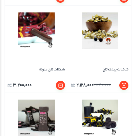
شکلات پینک تلخ
شکلات تلخ ملونه
3,200,000
2,128,000
2,240,000