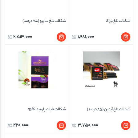
شکلات تلخ باراکا
شکلات تلخ سایرو (75 درصد)
2,513,000
1,681,000
شکلات تلخ آیدین (85 درصد)
شکلات تابلت پارمیدا %96
420,000
3,750,000