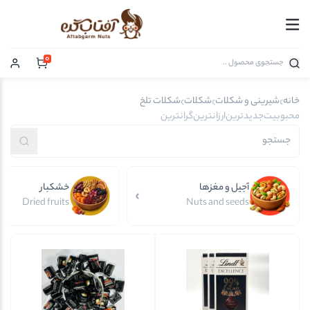
0
خانه
شیرینی و شکلات
شکلات
شکلات تلخ
محبوبیت
جدیدترین
ارزانترین
گرانترین
آجیل و مغزها
خشکبار
Dried fruits
Nuts and seeds