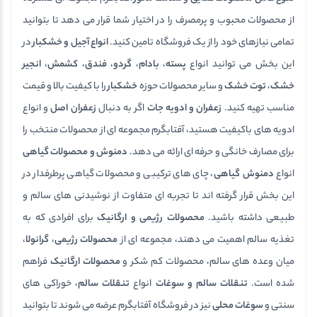
از محصولات محبوب و پرمصرف را در اختیار شما قرار می دهد تا بتوانید
تمامی نیازهای خود را از یک فروشگاه تامین کنید.
انواع آجیل و خشکبار
در
این بخش می توانید انواع
پسته
،
بادام
،
گردو
،
فندق
،
کشمش
،
انجیر
خشک
،
توت خشک
و سایر محصولات حوزه
خشکبار
را با کیفیت بالا و قیمت
مناسب تهیه کنید.
زعفران و ادویه جات
اگر به دنبال
زعفران اصل
و انواع
ادویه های باکیفیت هستید، آفتابگرم مجموعه ای از محصولات منتخب را
برای مصارف خانگی و حرفه ای ارائه می دهد.
دمنوش و محصولات گیاهی
انواع
دمنوش گیاهی
، چای های ترکیبی و محصولات گیاهی پرطرفدار در
این بخش قرار گرفته اند تا تجربه ای متفاوت از نوشیدنی های سالم و
طبیعی داشته باشید.
محصولات رژیمی و ارگانیک
برای افرادی که به
تغذیه سالم اهمیت می دهند، مجموعه ای از
محصولات رژیمی
،
گرانولا
،
میان وعده های سالم، محصولات کم شکر و
محصولات ارگانیک
فراهم
شده است.
تنقلات سالم و سوغات
انواع
تنقلات سالم
، خوراکی های
سنتی و
سوغات محلی
نیز در فروشگاه آفتابگرم عرضه می شوند تا بتوانید