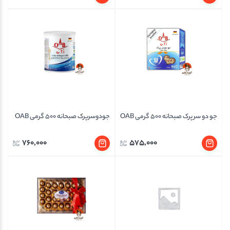
جو دو سر پرک صبحانه 500 گرمی OAB
جودوسرپرک صبحانه 500 گرمی OAB
760,000
575,000