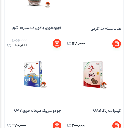
قهوه فوری جاکوبز گلد سبز 100 گرم
عناب بسته 150 گرمی
1,064,000
128,000
1,010,800
کینوا سه رنگ OAB
جو دو سر پرک صبحانه فوری OAB
270,000
200,000