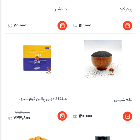
پودر کره
خاکشیر
70,000
112,000
میلکا کادویی پرالین کرم شیری
تخم شربتی
784,000
120,000
744,800