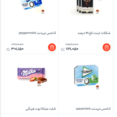
شکلات لینت تلخ 99 درصد
آدامس تریدنت peppermint
317,000
759,000
301,150
721,050
آدامس تریدنت spearmint
تابلت میلکا توت فرنگی