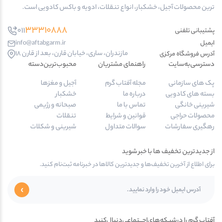
ترین محصولات آجیل، خشکبار، انواع تنقلات، ادویه و باکس کادویی است.
33310888
011
پشتیبانی تلفنی
ایمیل
info@aftabgarm.ir
مازندران، ساری، خیابان قارن، بعد از قارن 18
آدرس‌ فروشگاه مرکزی
دسترسی‌به‌سایت
راهنمای مشتریان
محبوب‌ترین‌دسته‌
پک های سازمانی
مجله آفتاب گرم
آجیل و مغزها
بسته های کادویی
درباره ما
خشکبار
شیرینی خانگی
تماس با ما
صبحانه و رژیمی
محصولات حراجی
قوانین و شرایط
تنقلات
رهگیری سفارشات
سوالات متداول
شیرینی و شکلات
از جدیدترین تخفیف ها با خبر شوید
برای اطلاع از آخرین تخفیف‌ها و جدیدترین کالاها در خبرنامه ثبت‌نام کنید.
آفتاب گرم را در‌‌شبـکه‌های‌اجـــتماعی‌دنبال‌کنید