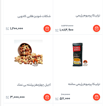
ترابیکا پرمیوم رژیمی
شکلات شونیز طلایی کادویی
1,142,000
1,200,000
1,084,900
ترابیکا پرمیوم رژیمی ساشه
آجیل چهارمغز برشته بی نمک
60,000
3,000,000
57,000