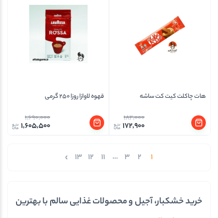
هات چاکلت کیت کت ساشه
قهوه لاوازا روزا 250 گرمی
1,690,000
182,000
1,605,500
172,900
13
12
11
…
3
2
1
خرید خشکبار، آجیل و محصولات غذایی سالم با بهترین