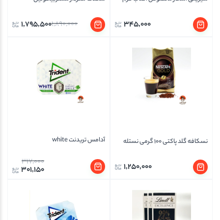
1,795,500
1,890,000
345,000
آدامس تریدنت white
نسکافه گلد پاکتی 100 گرمی نستله
317,000
1,250,000
301,150