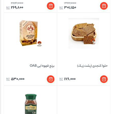
284,000
317,000
269,800
301,150
حلوا کنجدی (پشت زیک)
برنج قهوه ایی OAB
530,000
176,000