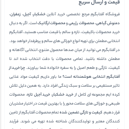
قیمت و ارسال سریع
فروشگاه آفتابگرم مرجع تخصصی خرید آنلاین
خشکبار
،
آجیل
،
زعفران
،
دمنوش گیاهی
،
محصولات رژیمی
و
محصولات ارگانیک
است. اگر به دنبال
خرید محصولات باکیفیت، تازه و سالم با قیمت مناسب هستید، آفتابگرم
انتخابی مطمئن برای تهیه انواع خوراکی های سالم و پرطرفدار خواهد بود.
در آفتابگرم می توانید از میان صدها محصول متنوع، انتخابی آگاهانه و
مطمئن داشته باشید. تمامی محصولات با دقت انتخاب شده اند تا
کیفیت، تازگی و طعم اصیل را به سفره خانواده شما بیاورند.
چرا خرید از
آفتابگرم انتخابی هوشمندانه است؟
ما باور داریم کیفیت مواد غذایی
تاثیر مستقیمی بر سلامت و سبک زندگی افراد دارد. به همین دلیل تلاش
کرده ایم مجموعه ای کامل از
خرید خشکبار
،
خرید آجیل تازه
، محصولات
طبیعی و خوراکی های سلامت محور را با بهترین قیمت در اختیار مشتریان
قرار دهیم.
کیفیت و تازگی تضمین شده
تمام محصولات آفتابگرم از تامین
کنندگان معتبر و تولیدکنندگان شناخته شده تهیه می شوند. فرآیند