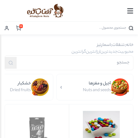
0
خانه
تنقلات
اسمارتیز
محبوبیت
جدیدترین
ارزانترین
گرانترین
آجیل و مغزها
خشکبار
Dried fruits
Nuts and seeds