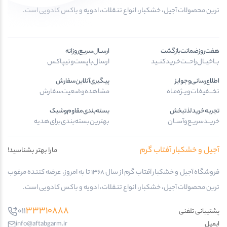
ترین محصولات آجیل، خشکبار، انواع تنقلات، ادویه و باکس کادویی است.
هفت‌روز‌ضمانت‌بازگشت
ارســال‌سریع‌روزانه
بــا‌خیــال‌راحـــت‌خـرید‌کنــید
ارسال‌با‌پست‌و‌تیپاکس
اطلاع‌رسانی‌و‌جوایز
پیگیری‌آنلاین‌سفارش
تخـــفیفات‌ویــژه‌مـاه
مشاهده‌وضعیت‌سفارش
تجربه‌خرید‌لذتبخش
بسته‌بندی‌مقاوم‌وشیک
خریــد‌سریـع‌و‌آســان
بهترین‌بسته‌بندی‌برای‌هدیه
آجیل و خشکبار آفتاب گرم
مارا بهتر بشناسید!
فروشگاه آجیل و خشکبار آفتاب گرم از سال 1368 تا به امروز، عرضه کننده مرغوب
ترین محصولات آجیل، خشکبار، انواع تنقلات، ادویه و باکس کادویی است.
33310888
011
پشتیبانی تلفنی
ایمیل
info@aftabgarm.ir