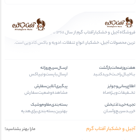
فروشگاه آجیل و خشکبار آفتاب گرم از سال 1368 تا به امروز، عرضه کننده مرغوب
ترین محصولات آجیل، خشکبار، انواع تنقلات، ادویه و باکس کادویی است.
هفت‌روز‌ضمانت‌بازگشت
ارســال‌سریع‌روزانه
بــا‌خیــال‌راحـــت‌خـرید‌کنــید
ارسال‌با‌پست‌و‌تیپاکس
اطلاع‌رسانی‌و‌جوایز
پیگیری‌آنلاین‌سفارش
تخـــفیفات‌ویــژه‌مـاه
مشاهده‌وضعیت‌سفارش
تجربه‌خرید‌لذتبخش
بسته‌بندی‌مقاوم‌وشیک
خریــد‌سریـع‌و‌آســان
بهترین‌بسته‌بندی‌برای‌هدیه
آجیل و خشکبار آفتاب گرم
مارا بهتر بشناسید!