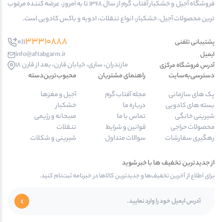
فروشگاه آجیل و خشکبار آفتاب گرم از سال 1368 تا به امروز، عرضه کننده مرغوب
ترین محصولات آجیل، خشکبار، انواع تنقلات، ادویه و باکس کادویی است.
33310888
011
پشتیبانی تلفنی
ایمیل
info@aftabgarm.ir
مازندران، ساری، خیابان قارن، بعد از قارن 18
آدرس‌ فروشگاه مرکزی
دسترسی‌به‌سایت
راهنمای مشتریان
محبوب‌ترین‌دسته‌
پک های سازمانی
مجله آفتاب گرم
آجیل و مغزها
بسته های کادویی
درباره ما
خشکبار
شیرینی خانگی
تماس با ما
صبحانه و رژیمی
محصولات حراجی
قوانین و شرایط
تنقلات
رهگیری سفارشات
سوالات متداول
شیرینی و شکلات
از جدیدترین تخفیف ها با خبر شوید
برای اطلاع از آخرین تخفیف‌ها و جدیدترین کالاها در خبرنامه ثبت‌نام کنید.