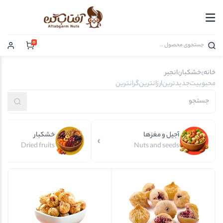
0
خانه
خشکبار
انجیر
محبوبیت
جدیدترین
ارزانترین
گرانترین
آجیل و مغزها
خشکبار
Dried fruits
Nuts and seeds