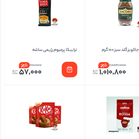
بز گلد سبز 100 گرم
ترابیکا پرمیوم رژیمی ساشه
5
5
60,000
1,064,000
57,000
1,010,800