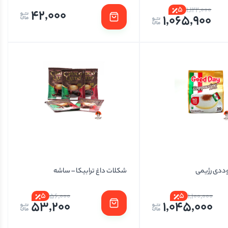
5
1,122,000
42,000
1,065,900
وددی رژیمی
شکلات داغ ترابیکا – ساشه
5
5
56,000
1,100,000
53,200
1,045,000