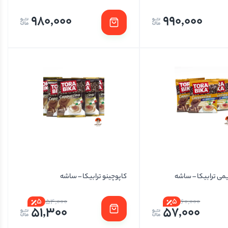
980,000
990,000
یمی ترابیکا – ساشه
کاپوچینو ترابیکا – ساشه
5
5
54,000
60,000
51,300
57,000