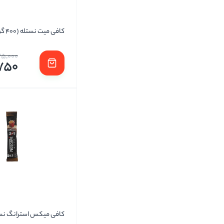
کافی میت نستله (400 گرمی)
25,000
750
کافی میکس استرانگ نس