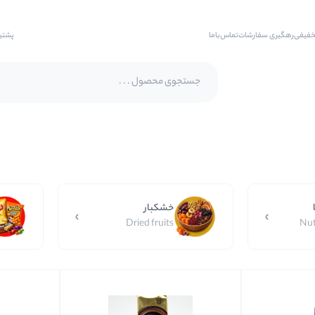
خفیفی
رهگیری سفارشات
تماس‌با‌ما
پشتی
پسته اکبری
پسته فندقی
بادام
خشکبار
بادام هندی
Dried fruits
Nut
بادام درختی
بادام زمینی
بادام زمینی روکش دار