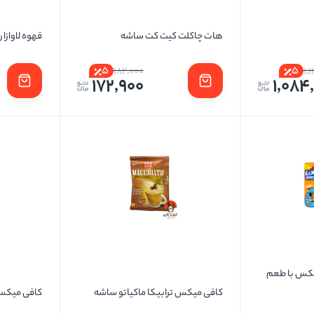
هات چاکلت کیت کت ساشه
قهوه لاوازا روزا 250 گرمی
5
5
182,000
1,
172,900
1,084
کس با طعم
کافی میکس ترابیکا ماکیاتو ساشه
کافی میکس 