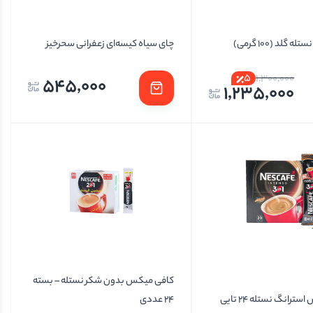
 گلد (100 گرمی)
چای سیاه کیسه‌ای زعفرانی سحرخیز
5
1,300,000
545,000
1,235,000
کافی میکس بدون شکر نستله – بسته
رانگ نستله 24 تایی
24 عددی