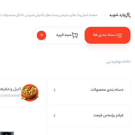
وارد شوید
صفحه اصلی
پک های سازمانی
بسته های کادوئی
شیرینی خانگی
محصولات ت
0
دسته بندی ها
سبدخرید
آجیل ها
خانه
نوشیدنی
آجیل خام
آجیل چهار مغز
آجیل و مغزها
آجیل سه مغز
دسته بندی محصولات
s and seeds
آجیل شیرین
آجیل مخلوط
فیلتر براساس قیمت
پسته
پسته احمد آقایی