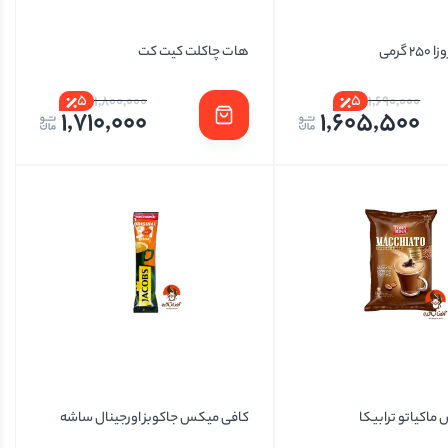
هات چاکلت کیت کت
5
5
1,800,000
1,690,000
1,710,000
1,605,500
ماکیاتو ترابیکا
کافی میکس جاکوبز اورجینال ساشه