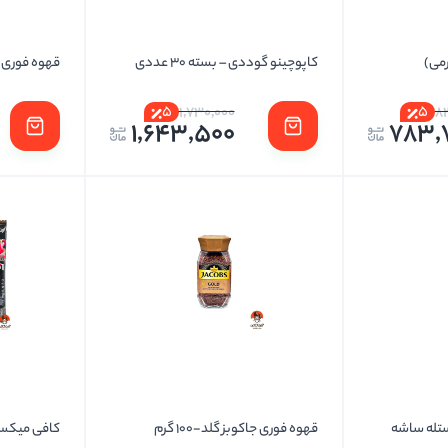
کاپوچینو گوددی – بسته 30 عددی
قهوه فوری نستله
5
5
1,730,000
8
1,643,500
783,
تله ساشه
قهوه فوری جاکوبز گلد-100 گرم
کافی میکس است