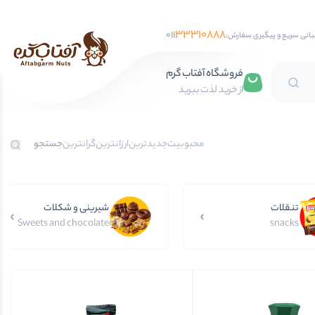
33310888
011
بانی سریع و پیگیری سفارش:
فروشگاه آفتاب گرم
از خرید لذت ببرید
تخمه آفتابگردان
محبوبیت
جدیدترین
ارزانترین
گرانترین
تخمه کدو
تخمه جابانی
تنقلات
تخمه هندوانه
شیرینی و شکلات
Sweets and chocolate
snacks
فندق
مغز فندق
فندق با پوست