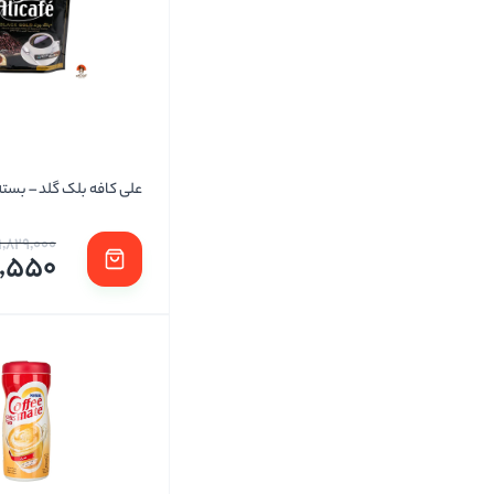
علی کافه بلک گلد – بسته 40 عدد
1,829,000
7,550