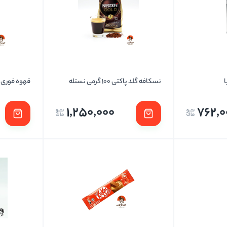
تخمه ها
نسکافه گلد پاکتی 100 گرمی نستله
قهوه فوری جاکو
1,250,000
762,0