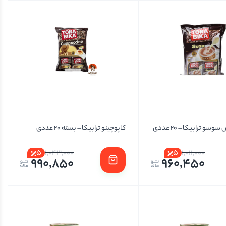
و ترابیکا – 20 عددی
کاپوچینو ترابیکا – بسته 20 عددی
5
5
1,043,000
1,011,000
990,850
960,450