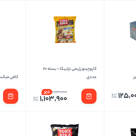
کاپوچینو رژیمی ترابیکا – بسته 20
ز
عددی
کافی میکس سوس
5
1,162,000
125,0
1,103,900