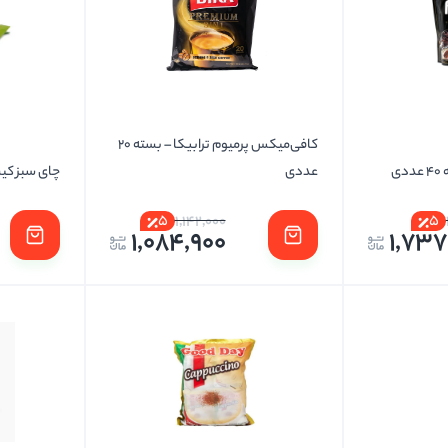
کافی‌میکس پرمیوم ترابیکا – بسته 20
ی
عددی
چای سبز کی
5
5
1,142,000
1,084,900
1,73