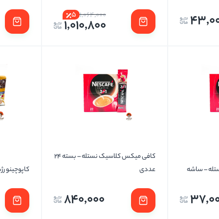
5
1,064,000
43,0
1,010,800
کافی میکس کلاسیک نستله – بسته 24
له – ساشه
عددی
کاپوچینو رژ
840,000
37,0