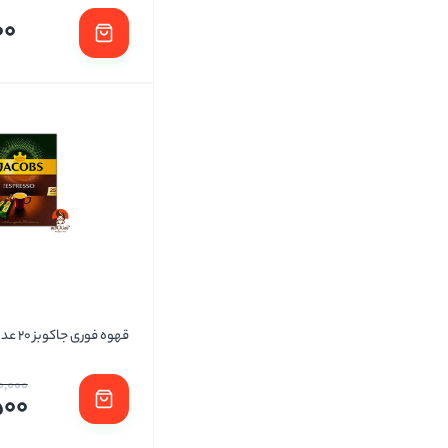
00
قهوه فوری جاکوبز 20 عددی
0,000
500