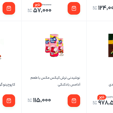
5
60,000
124,0
57,000
نوشیدنی ترش کیکس مکس با طعم
آدامس بادکنکی
کاپوچینو گ
5
1,03
115,000
978,