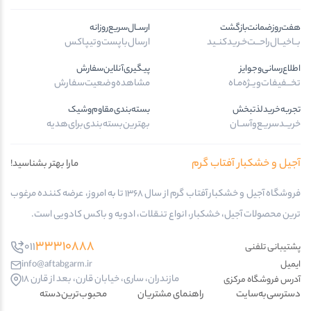
هفت‌روز‌ضمانت‌بازگشت
ارســال‌سریع‌روزانه
بــا‌خیــال‌راحـــت‌خـرید‌کنــید
ارسال‌با‌پست‌و‌تیپاکس
اطلاع‌رسانی‌و‌جوایز
پیگیری‌آنلاین‌سفارش
تخـــفیفات‌ویــژه‌مـاه
مشاهده‌وضعیت‌سفارش
تجربه‌خرید‌لذتبخش
بسته‌بندی‌مقاوم‌وشیک
خریــد‌سریـع‌و‌آســان
بهترین‌بسته‌بندی‌برای‌هدیه
آجیل و خشکبار آفتاب گرم
مارا بهتر بشناسید!
فروشگاه آجیل و خشکبار آفتاب گرم از سال 1368 تا به امروز، عرضه کننده مرغوب
ترین محصولات آجیل، خشکبار، انواع تنقلات، ادویه و باکس کادویی است.
33310888
011
پشتیبانی تلفنی
ایمیل
info@aftabgarm.ir
مازندران، ساری، خیابان قارن، بعد از قارن 18
آدرس‌ فروشگاه مرکزی
دسترسی‌به‌سایت
راهنمای مشتریان
محبوب‌ترین‌دسته‌