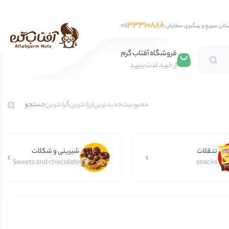
33310888
011
بانی سریع و پیگیری سفارش:
فروشگاه آفتاب گرم
از خرید لذت ببرید
تخمه آفتابگردان
محبوبیت
جدیدترین
ارزانترین
گرانترین
تخمه کدو
تخمه جابانی
تنقلات
تخمه هندوانه
شیرینی و شکلات
Sweets and chocolate
snacks
فندق
مغز فندق
فندق با پوست