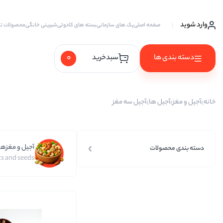
وارد شوید
صفحه اصلی
پک های سازمانی
بسته های کادوئی
شیرینی خانگی
محصولات ت
0
دسته بندی ها
سبدخرید
آجیل ها
خانه
آجیل و مغز
آجیل ها
آجیل سه مغز
آجیل خام
آجیل چهار مغز
آجیل و مغزها
آجیل سه مغز
دسته بندی محصولات
s and seeds
آجیل شیرین
آجیل مخلوط
پسته
پسته احمد آقایی