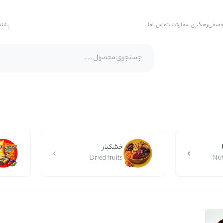
خفیفی
رهگیری سفارشات
تماس‌با‌ما
پشتی
پسته اکبری
پسته فندقی
بادام
خشکبار
بادام هندی
Dried fruits
Nut
بادام درختی
بادام زمینی
بادام زمینی روکش دار