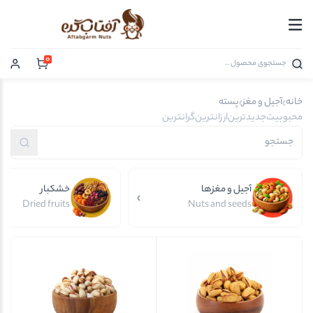
0
خانه
آجیل و مغز
پسته
محبوبیت
جدیدترین
ارزانترین
گرانترین
آجیل و مغزها
خشکبار
Dried fruits
Nuts and seeds