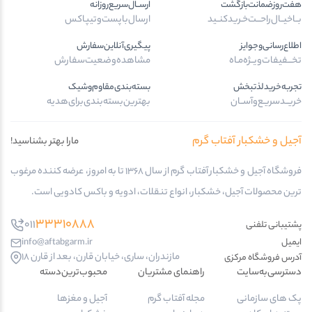
هفت‌روز‌ضمانت‌بازگشت
ارســال‌سریع‌روزانه
بــا‌خیــال‌راحـــت‌خـرید‌کنــید
ارسال‌با‌پست‌و‌تیپاکس
اطلاع‌رسانی‌و‌جوایز
پیگیری‌آنلاین‌سفارش
تخـــفیفات‌ویــژه‌مـاه
مشاهده‌وضعیت‌سفارش
تجربه‌خرید‌لذتبخش
بسته‌بندی‌مقاوم‌وشیک
خریــد‌سریـع‌و‌آســان
بهترین‌بسته‌بندی‌برای‌هدیه
آجیل و خشکبار آفتاب گرم
مارا بهتر بشناسید!
فروشگاه آجیل و خشکبار آفتاب گرم از سال 1368 تا به امروز، عرضه کننده مرغوب
ترین محصولات آجیل، خشکبار، انواع تنقلات، ادویه و باکس کادویی است.
33310888
011
پشتیبانی تلفنی
ایمیل
info@aftabgarm.ir
مازندران، ساری، خیابان قارن، بعد از قارن 18
آدرس‌ فروشگاه مرکزی
دسترسی‌به‌سایت
راهنمای مشتریان
محبوب‌ترین‌دسته‌
پک های سازمانی
مجله آفتاب گرم
آجیل و مغزها