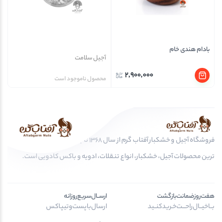
بادام هندی خام
آجیل سلامت
2,900,000
محصول ناموجود است
فروشگاه آجیل و خشکبار آفتاب گرم از سال 1368 تا به امروز، عرضه کننده مرغوب
ترین محصولات آجیل، خشکبار، انواع تنقلات، ادویه و باکس کادویی است.
هفت‌روز‌ضمانت‌بازگشت
ارســال‌سریع‌روزانه
بــا‌خیــال‌راحـــت‌خـرید‌کنــید
ارسال‌با‌پست‌و‌تیپاکس