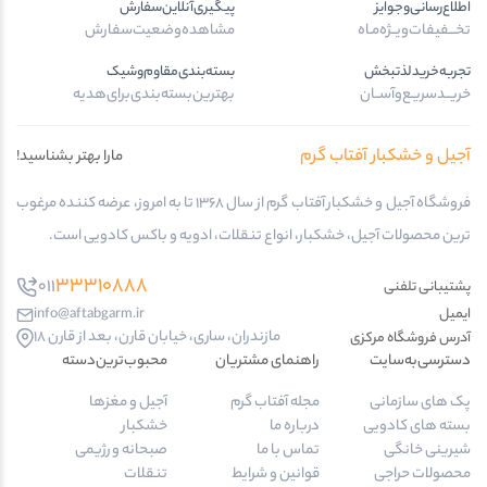
اطلاع‌رسانی‌و‌جوایز
پیگیری‌آنلاین‌سفارش
تخـــفیفات‌ویــژه‌مـاه
مشاهده‌وضعیت‌سفارش
تجربه‌خرید‌لذتبخش
بسته‌بندی‌مقاوم‌وشیک
خریــد‌سریـع‌و‌آســان
بهترین‌بسته‌بندی‌برای‌هدیه
آجیل و خشکبار آفتاب گرم
مارا بهتر بشناسید!
فروشگاه آجیل و خشکبار آفتاب گرم از سال 1368 تا به امروز، عرضه کننده مرغوب
ترین محصولات آجیل، خشکبار، انواع تنقلات، ادویه و باکس کادویی است.
33310888
011
پشتیبانی تلفنی
ایمیل
info@aftabgarm.ir
مازندران، ساری، خیابان قارن، بعد از قارن 18
آدرس‌ فروشگاه مرکزی
دسترسی‌به‌سایت
راهنمای مشتریان
محبوب‌ترین‌دسته‌
پک های سازمانی
مجله آفتاب گرم
آجیل و مغزها
بسته های کادویی
درباره ما
خشکبار
شیرینی خانگی
تماس با ما
صبحانه و رژیمی
محصولات حراجی
قوانین و شرایط
تنقلات