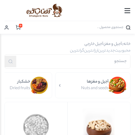
0
خانه
آجیل و مغز
آجیل خارجی
محبوبیت
جدیدترین
ارزانترین
گرانترین
آجیل و مغزها
خشکبار
Dried fruits
Nuts and seeds