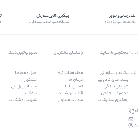
اطلاع‌رسانی‌و‌جوایز
پیگیری‌آنلاین‌سفارش
ت
تخـــفیفات‌ویــژه‌مـاه
مشاهده‌وضعیت‌سفارش
خر
دسترسی‌به‌سایت
راهنمای مشتریان
محبوب‌ترین‌دسته‌
اسید!
 مرغوب ترین
پک های سازمانی
مجله آفتاب گرم
آجیل و مغزها
بسته های کادویی
درباره ما
خشکبار
شیرینی خانگی
تماس با ما
صبحانه و رژیمی
محصولات حراجی
قوانین و شرایط
تنقلات
رهگیری سفارشات
سوالات متداول
شیرینی و شکلات
01
in