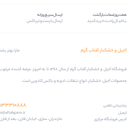
هفت‌روز‌ضمانت‌بازگشت
ارســال‌سریع‌روزانه
بــا‌خیــال‌راحـــت‌خـرید‌کنــید
ارسال‌با‌پست‌و‌تیپاکس
آجیل و خشکبار آفتاب گرم
مارا بهتر بشن
فروشگاه آجیل و خشکبار آفتاب گرم از سال 1368 تا به امروز، عرضه کننده
محصولات آجیل، خشکبار، انواع تنقلات، ادویه و باکس کادویی است.
33310888
1
پشتیبانی تلفنی
ایمیل
fo@aftabgarm.ir
مازندران، ساری، خیابان قارن، بعد از قارن 18
آدرس‌ فروشگاه مرکزی