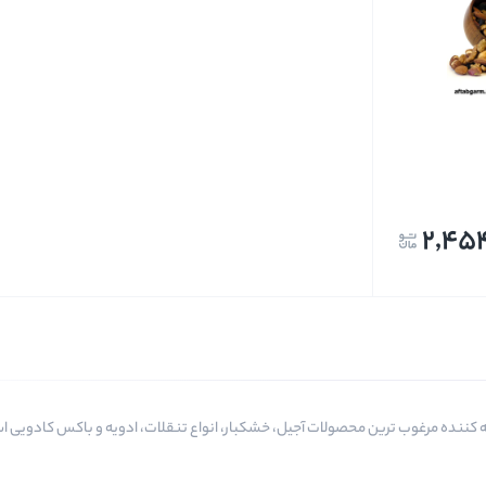
تخمه ها
2,45