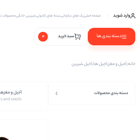
وارد شوید
صفحه اصلی
پک های سازمانی
بسته های کادوئی
شیرینی خانگی
محصولات ت
0
دسته بندی ها
سبدخرید
آجیل ها
خانه
آجیل و مغز
آجیل ها
آجیل شیرین
آجیل خام
آجیل چهار مغز
آجیل و مغزها
آجیل سه مغز
دسته بندی محصولات
s and seeds
آجیل شیرین
آجیل مخلوط
پسته
پسته احمد آقایی