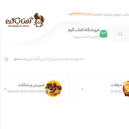
33310888
011
بانی سریع و پیگیری سفارش:
فروشگاه آفتاب گرم
از خرید لذت ببرید
تخمه آفتابگردان
محبوبیت
جدیدترین
ارزانترین
گرانترین
تخمه کدو
تخمه جابانی
تنقلات
تخمه هندوانه
شیرینی و شکلات
Sweets and chocolate
snacks
فندق
مغز فندق
فندق با پوست