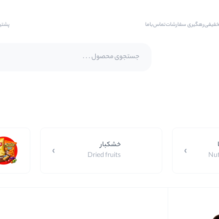
خفیفی
رهگیری سفارشات
تماس‌با‌ما
پشتی
پسته اکبری
پسته فندقی
بادام
خشکبار
بادام هندی
Dried fruits
Nut
بادام درختی
بادام زمینی
بادام زمینی روکش دار