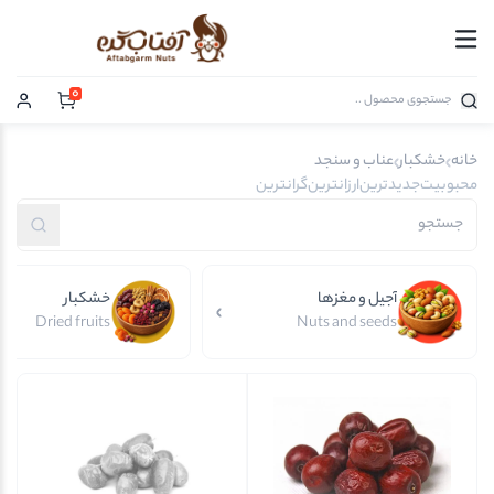
0
خانه
خشکبار
عناب و سنجد
محبوبیت
جدیدترین
ارزانترین
گرانترین
آجیل و مغزها
خشکبار
Dried fruits
Nuts and seeds