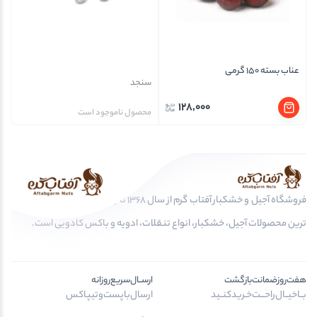
عناب بسته 150 گرمی
سنجد
128,000
محصول ناموجود است
فروشگاه آجیل و خشکبار آفتاب گرم از سال 1368 تا به امروز، عرضه کننده مرغوب
ترین محصولات آجیل، خشکبار، انواع تنقلات، ادویه و باکس کادویی است.
هفت‌روز‌ضمانت‌بازگشت
ارســال‌سریع‌روزانه
بــا‌خیــال‌راحـــت‌خـرید‌کنــید
ارسال‌با‌پست‌و‌تیپاکس