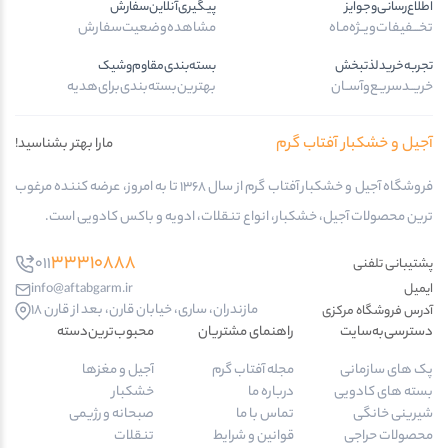
اطلاع‌رسانی‌و‌جوایز
پیگیری‌آنلاین‌سفارش
تخـــفیفات‌ویــژه‌مـاه
مشاهده‌وضعیت‌سفارش
تجربه‌خرید‌لذتبخش
بسته‌بندی‌مقاوم‌وشیک
خریــد‌سریـع‌و‌آســان
بهترین‌بسته‌بندی‌برای‌هدیه
آجیل و خشکبار آفتاب گرم
مارا بهتر بشناسید!
فروشگاه آجیل و خشکبار آفتاب گرم از سال 1368 تا به امروز، عرضه کننده مرغوب
ترین محصولات آجیل، خشکبار، انواع تنقلات، ادویه و باکس کادویی است.
33310888
011
پشتیبانی تلفنی
ایمیل
info@aftabgarm.ir
مازندران، ساری، خیابان قارن، بعد از قارن 18
آدرس‌ فروشگاه مرکزی
دسترسی‌به‌سایت
راهنمای مشتریان
محبوب‌ترین‌دسته‌
پک های سازمانی
مجله آفتاب گرم
آجیل و مغزها
بسته های کادویی
درباره ما
خشکبار
شیرینی خانگی
تماس با ما
صبحانه و رژیمی
محصولات حراجی
قوانین و شرایط
تنقلات