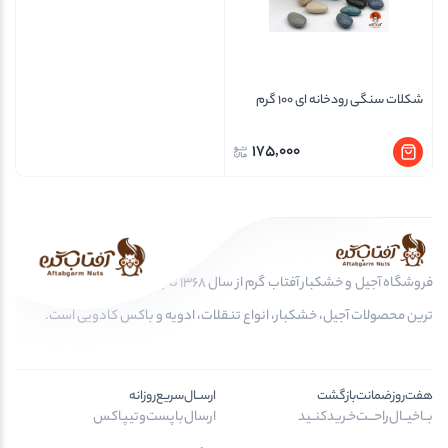
شکلات سنگی رودخانه ای 100 گرم
175,000
فروشگاه آجیل و خشکبار آفتاب گرم از سال 1368 تا به امروز، عرضه کننده مرغوب
ترین محصولات آجیل، خشکبار، انواع تنقلات، ادویه و باکس کادویی است.
هفت‌روز‌ضمانت‌بازگشت
ارســال‌سریع‌روزانه
بــا‌خیــال‌راحـــت‌خـرید‌کنــید
ارسال‌با‌پست‌و‌تیپاکس