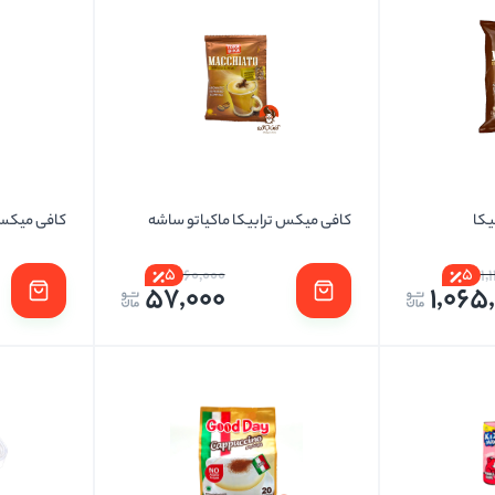
یکا
کافی میکس ترابیکا ماکیاتو ساشه
کافی میکس 
5
5
60,000
1,
57,000
1,065