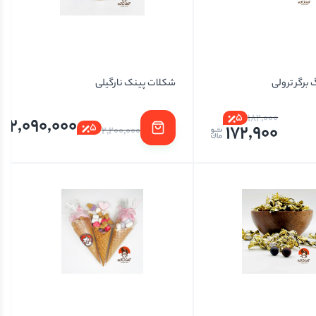
برگر ترولی
شکلات پینک نارگیلی
5
182,000
2,090,000
5
172,900
2,200,000