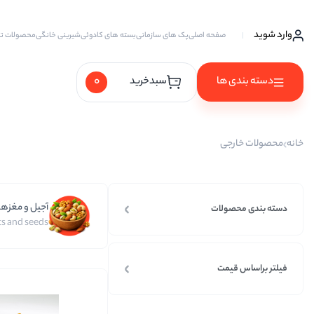
وارد شوید
صفحه اصلی
پک های سازمانی
بسته های کادوئی
شیرینی خانگی
محصولات ت
0
دسته بندی ها
سبدخرید
آجیل ها
خانه
محصولات خارجی
آجیل خام
آجیل چهار مغز
آجیل و مغزها
آجیل سه مغز
دسته بندی محصولات
s and seeds
آجیل شیرین
آجیل مخلوط
فیلتر براساس قیمت
پسته
پسته احمد آقایی