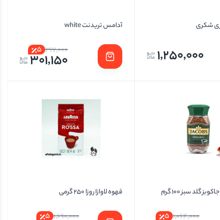
ری شکری
آدامس تریدنت white
5
317,000
1,250,000
301,150
بز گلد سبز 100 گرم
قهوه لاوازا روزا 250 گرمی
5
5
1,690,000
1,064,000