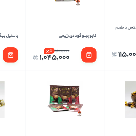
کس با طعم
کاپوچینو گوددی رژیمی
پاستیل بیگ 
5
1,100,000
115,0
1,045,000