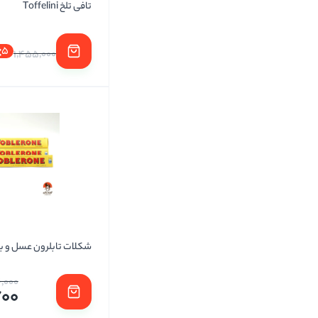
تافی تلخ Toffelini
5
1,455,000
شکلات تابلرون عسل و با
,000
700