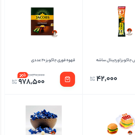
جاکوبز اورجینال ساشه
قهوه فوری جاکوبز 20 عددی
5
1,030,000
42,000
978,500