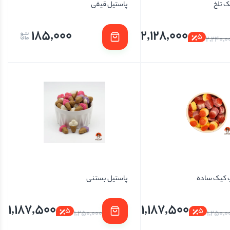
 تلخ
پاستیل قیفی
185,000
2,128,000
5
2,240,0
 کیک ساده
پاستیل بستنی
1,187,500
1,187,500
5
5
1,250,000
1,250,0