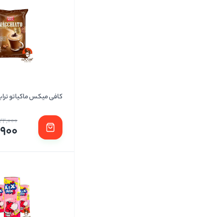
کافی میکس ماکیاتو تراب
122,000
,900