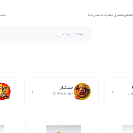
خفیفی
رهگیری سفارشات
تماس‌با‌ما
پشتی
پسته اکبری
پسته فندقی
بادام
خشکبار
بادام هندی
Dried fruits
Nut
بادام درختی
بادام زمینی
بادام زمینی روکش دار