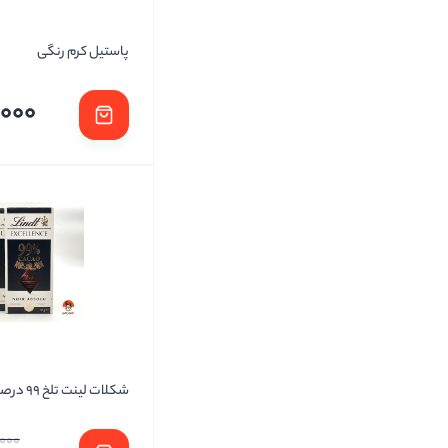
پاستیل کرم رنگی
,000
شکلات لینت تلخ 99 درصد
000