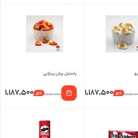
رو
پاستیل برش پیتزایی
1,187,500
1,187,500
5
5
1,250,000
1,250,0