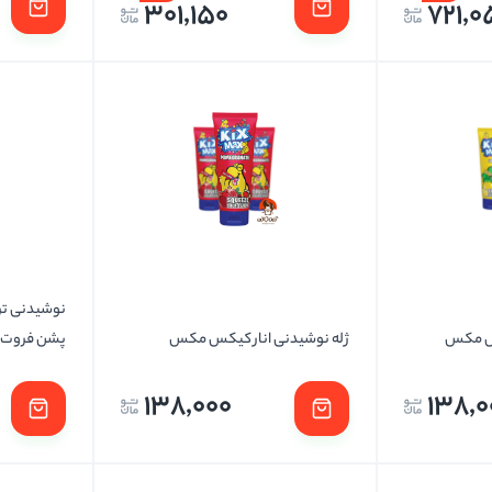
301,150
721,0
نوشیدنی ت
کس مکس
ژله نوشیدنی انار کیکس مکس
پشن فروت
138,000
138,0