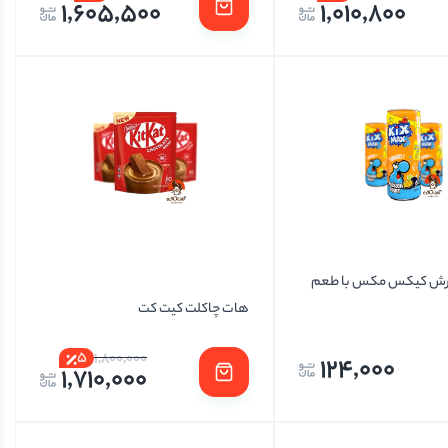
1,605,500
1,010,800
رش کیکس مکس با طعم
هات چاکلت کیت کت
5
1,800,000
124,000
1,710,000