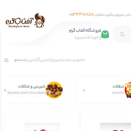
33310888
011
بانی سریع و پیگیری سفارش:
فروشگاه آفتاب گرم
از خرید لذت ببرید
تخمه آفتابگردان
محبوبیت
جدیدترین
ارزانترین
گرانترین
تخمه کدو
تخمه جابانی
تنقلات
تخمه هندوانه
شیرینی و شکلات
Sweets and chocolate
snacks
فندق
مغز فندق
فندق با پوست