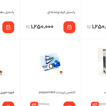
پاستیل کرم نوشابه ای
پاستیل بط
1,250,000
1,250
آدامس تریدنت peppermint
قهوه فوری جاکو
5
5
317,000
759,