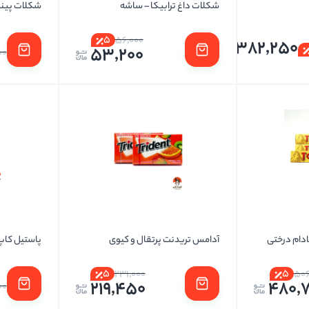
شکلات داغ ترابیکا – ساشه
شکلات پینک
5
56,000
1,382,250
53,200
00
دام درختی
آدامس تریدنت پرتقال و کیوی
پاستیل کاپ
5
5
231,000
506
219,450
480,
00