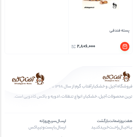
پسته فندقی
2,806,000
فروشگاه آجیل و خشکبار آفتاب گرم از سال 1368 تا به امروز، عرضه کننده مرغوب
ترین محصولات آجیل، خشکبار، انواع تنقلات، ادویه و باکس کادویی است.
هفت‌روز‌ضمانت‌بازگشت
ارســال‌سریع‌روزانه
بــا‌خیــال‌راحـــت‌خـرید‌کنــید
ارسال‌با‌پست‌و‌تیپاکس