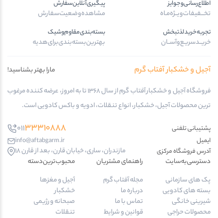
اطلاع‌رسانی‌و‌جوایز
پیگیری‌آنلاین‌سفارش
تخـــفیفات‌ویــژه‌مـاه
مشاهده‌وضعیت‌سفارش
تجربه‌خرید‌لذتبخش
بسته‌بندی‌مقاوم‌وشیک
خریــد‌سریـع‌و‌آســان
بهترین‌بسته‌بندی‌برای‌هدیه
آجیل و خشکبار آفتاب گرم
مارا بهتر بشناسید!
فروشگاه آجیل و خشکبار آفتاب گرم از سال 1368 تا به امروز، عرضه کننده مرغوب
ترین محصولات آجیل، خشکبار، انواع تنقلات، ادویه و باکس کادویی است.
33310888
011
پشتیبانی تلفنی
ایمیل
info@aftabgarm.ir
مازندران، ساری، خیابان قارن، بعد از قارن 18
آدرس‌ فروشگاه مرکزی
دسترسی‌به‌سایت
راهنمای مشتریان
محبوب‌ترین‌دسته‌
پک های سازمانی
مجله آفتاب گرم
آجیل و مغزها
بسته های کادویی
درباره ما
خشکبار
شیرینی خانگی
تماس با ما
صبحانه و رژیمی
محصولات حراجی
قوانین و شرایط
تنقلات