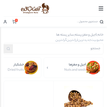
0
خانه
آجیل و مغز
پسته
سایر پسته ها
محبوبیت
جدیدترین
ارزانترین
گرانترین
آجیل و مغزها
خشکبار
Dried fruits
Nuts and seeds