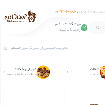
33310888
011
بانی سریع و پیگیری سفارش:
فروشگاه آفتاب گرم
از خرید لذت ببرید
تخمه آفتابگردان
محبوبیت
جدیدترین
ارزانترین
گرانترین
تخمه کدو
تخمه جابانی
تنقلات
تخمه هندوانه
شیرینی و شکلات
Sweets and chocolate
snacks
فندق
مغز فندق
فندق با پوست