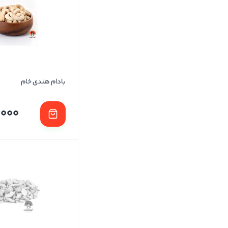
بادام هندی خام
,000