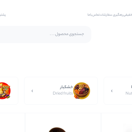
خفیفی
رهگیری سفارشات
تماس‌با‌ما
پشتی
پسته اکبری
پسته فندقی
بادام
خشکبار
بادام هندی
Dried fruits
Nut
بادام درختی
بادام زمینی
بادام زمینی روکش دار