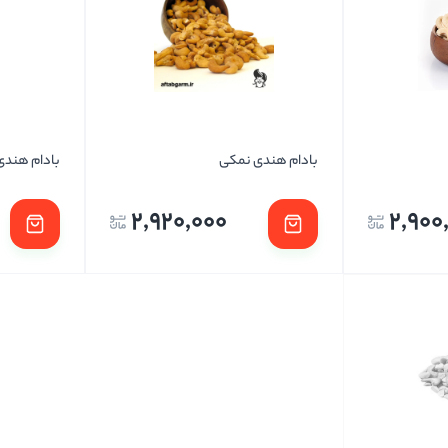
تخمه ها
بادام هندی نمکی
بادام هندی
2,920,000
2,900