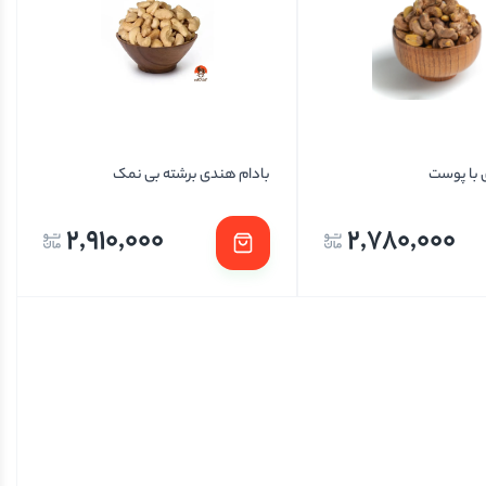
 با پوست
بادام هندی برشته بی نمک
2,910,000
2,780,000