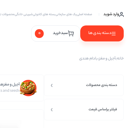
وارد شوید
صفحه اصلی
پک های سازمانی
بسته های کادوئی
شیرینی خانگی
محصولات ت
0
دسته بندی ها
سبدخرید
آجیل ها
خانه
آجیل و مغز
بادام هندی
آجیل خام
آجیل چهار مغز
آجیل و مغزها
آجیل سه مغز
دسته بندی محصولات
s and seeds
آجیل شیرین
آجیل مخلوط
فیلتر براساس قیمت
پسته
پسته احمد آقایی