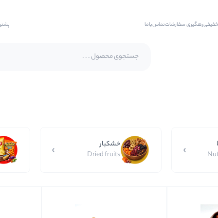
خفیفی
رهگیری سفارشات
تماس‌با‌ما
پشتی
پسته اکبری
پسته فندقی
بادام
خشکبار
بادام هندی
Dried fruits
Nut
بادام درختی
بادام زمینی
بادام زمینی روکش دار