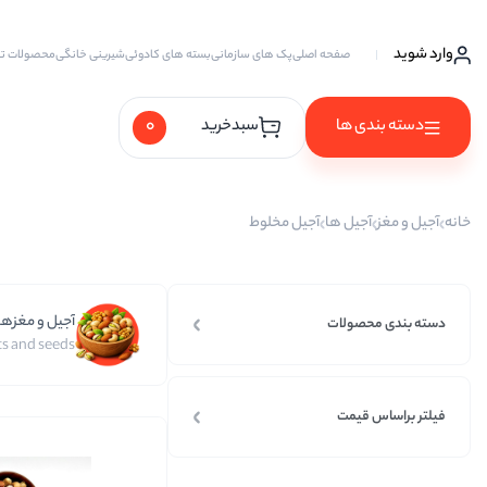
وارد شوید
صفحه اصلی
پک های سازمانی
بسته های کادوئی
شیرینی خانگی
محصولات ت
0
دسته بندی ها
سبدخرید
آجیل ها
خانه
آجیل و مغز
آجیل ها
آجیل مخلوط
آجیل خام
آجیل چهار مغز
آجیل و مغزها
آجیل سه مغز
دسته بندی محصولات
s and seeds
آجیل شیرین
آجیل مخلوط
فیلتر براساس قیمت
پسته
پسته احمد آقایی