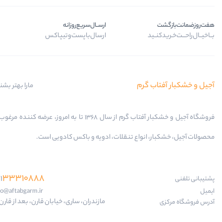
هفت‌روز‌ضمانت‌بازگشت
ارســال‌سریع‌روزانه
بــا‌خیــال‌راحـــت‌خـرید‌کنــید
ارسال‌با‌پست‌و‌تیپاکس
آجیل و خشکبار آفتاب گرم
مارا بهتر بشن
فروشگاه آجیل و خشکبار آفتاب گرم از سال 1368 تا به امروز، عرضه کننده
محصولات آجیل، خشکبار، انواع تنقلات، ادویه و باکس کادویی است.
33310888
1
پشتیبانی تلفنی
ایمیل
fo@aftabgarm.ir
مازندران، ساری، خیابان قارن، بعد از قارن 18
آدرس‌ فروشگاه مرکزی