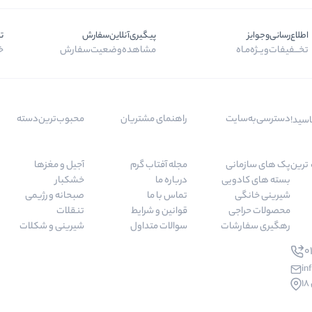
اطلاع‌رسانی‌و‌جوایز
پیگیری‌آنلاین‌سفارش
ت
تخـــفیفات‌ویــژه‌مـاه
مشاهده‌وضعیت‌سفارش
خر
دسترسی‌به‌سایت
راهنمای مشتریان
محبوب‌ترین‌دسته‌
اسید!
 مرغوب ترین
پک های سازمانی
مجله آفتاب گرم
آجیل و مغزها
بسته های کادویی
درباره ما
خشکبار
شیرینی خانگی
تماس با ما
صبحانه و رژیمی
محصولات حراجی
قوانین و شرایط
تنقلات
رهگیری سفارشات
سوالات متداول
شیرینی و شکلات
01
in