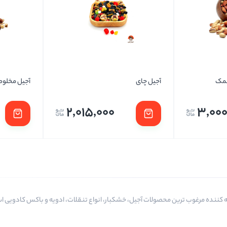
تخمه ها
نمک
آجیل چای
آجیل مخلوط
2,015,000
3,000