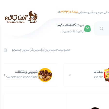
33310888
011
بانی سریع و پیگیری سفارش:
فروشگاه آفتاب گرم
از خرید لذت ببرید
تخمه آفتابگردان
محبوبیت
جدیدترین
ارزانترین
گرانترین
تخمه کدو
تخمه جابانی
تنقلات
تخمه هندوانه
شیرینی و شکلات
Sweets and chocolate
snacks
فندق
مغز فندق
فندق با پوست