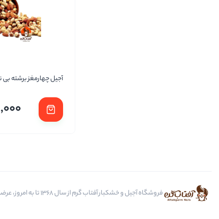
آجیل چهارمغز برشته بی 
,000
فروشگاه آجیل و خشکبار آفتاب گرم از سال 1368 تا به امروز، عرضه کننده مرغوب ترین محصولات آجیل، خشکبار، انواع تنقلات، ادویه و باکس کادویی است.