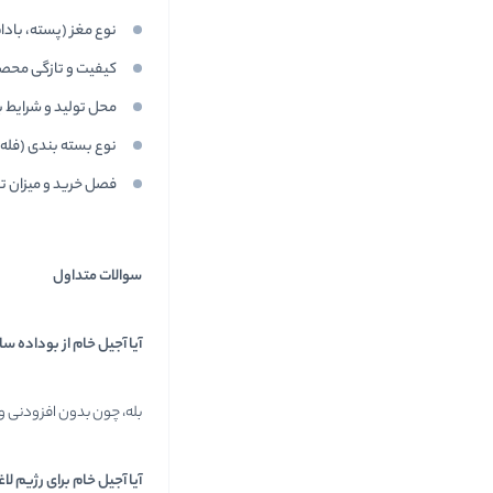
نوع مغز (پسته، بادا
کیفیت و تازگی محص
محل تولید و شرایط 
نوع بسته بندی (فله 
فصل خرید و میزان تقا
سوالات متداول
آیا آجیل خام از بوداده س
بله، چون بدون افزودنی 
آیا آجیل خام برای رژیم 