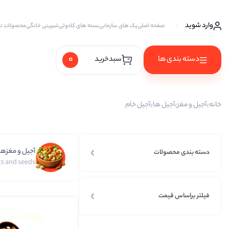
وارد شوید
صفحه اصلی
پک های سازمانی
بسته های کادوئی
شیرینی خانگی
محصولات ت
0
دسته بندی ها
سبدخرید
آجیل ها
خانه
آجیل و مغز
آجیل ها
آجیل خام
آجیل خام
آجیل چهار مغز
آجیل و مغزها
آجیل سه مغز
دسته بندی محصولات
s and seeds
آجیل شیرین
آجیل مخلوط
فیلتر براساس قیمت
پسته
پسته احمد آقایی