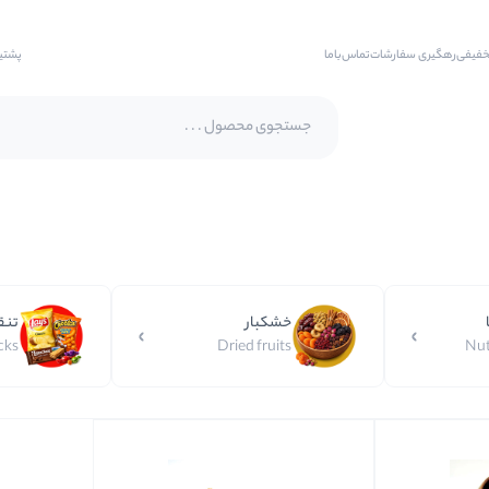
خفیفی
رهگیری سفارشات
تماس‌با‌ما
پشتی
پسته اکبری
پسته فندقی
بادام
خشکبار
تنق
بادام هندی
cks
Dried fruits
Nut
بادام درختی
بادام زمینی
بادام زمینی روکش دار