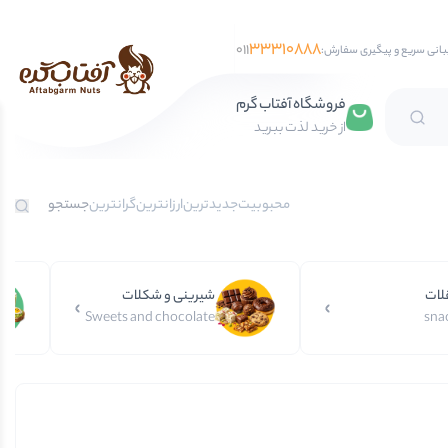
33310888
011
بانی سریع و پیگیری سفارش:
فروشگاه آفتاب گرم
از خرید لذت ببرید
تخمه آفتابگردان
محبوبیت
جدیدترین
ارزانترین
گرانترین
تخمه کدو
تخمه جابانی
لات
تخمه هندوانه
شیرینی و شکلات
Sweets and chocolate
sna
فندق
مغز فندق
فندق با پوست