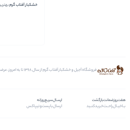
خشکبار آفتاب گرم
بهتری
فروشگاه آجیل و خشکبار آفتاب گرم از سال 1368 تا به امروز، عرضه کننده مرغوب ترین محصولات آجیل، خشکبار، انواع تنقلات، ادویه و باکس کادویی است.
هفت‌روز‌ضمانت‌بازگشت
ارســال‌سریع‌روزانه
بــا‌خیــال‌راحـــت‌خـرید‌کنــید
ارسال‌با‌پست‌و‌تیپاکس