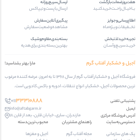
هفت‌روز‌ضمانت‌بازگشت
ارســال‌سریع‌روزانه
بــا‌خیــال‌راحـــت‌خـرید‌کنــید
ارسال‌با‌پست‌و‌تیپاکس
اطلاع‌رسانی‌و‌جوایز
پیگیری‌آنلاین‌سفارش
تخـــفیفات‌ویــژه‌مـاه
مشاهده‌وضعیت‌سفارش
تجربه‌خرید‌لذتبخش
بسته‌بندی‌مقاوم‌وشیک
خریــد‌سریـع‌و‌آســان
بهترین‌بسته‌بندی‌برای‌هدیه
آجیل و خشکبار آفتاب گرم
مارا بهتر بشناسید!
فروشگاه آجیل و خشکبار آفتاب گرم از سال 1368 تا به امروز، عرضه کننده مرغوب
ترین محصولات آجیل، خشکبار، انواع تنقلات، ادویه و باکس کادویی است.
33310888
011
پشتیبانی تلفنی
ایمیل
info@aftabgarm.ir
مازندران، ساری، خیابان قارن، بعد از قارن 18
آدرس‌ فروشگاه مرکزی
دسترسی‌به‌سایت
راهنمای مشتریان
محبوب‌ترین‌دسته‌
پک های سازمانی
مجله آفتاب گرم
آجیل و مغزها