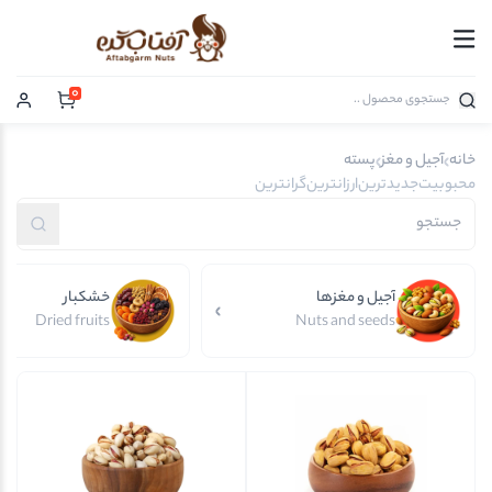
0
خانه
آجیل و مغز
پسته
محبوبیت
جدیدترین
ارزانترین
گرانترین
آجیل و مغزها
خشکبار
Dried fruits
Nuts and seeds