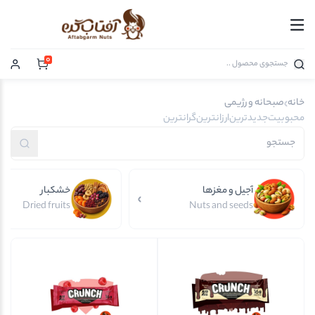
0
خانه
صبحانه و رژیمی
محبوبیت
جدیدترین
ارزانترین
گرانترین
آجیل و مغزها
خشکبار
Dried fruits
Nuts and seeds