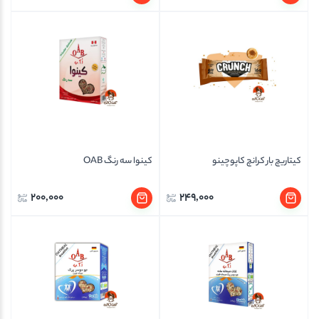
کیتاریچ بار کرانچ کاپوچینو
کینوا سه رنگ OAB
200,000
249,000