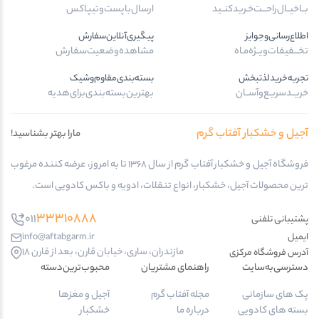
بــا‌خیــال‌راحـــت‌خـرید‌کنــید
ارسال‌با‌پست‌و‌تیپاکس
اطلاع‌رسانی‌و‌جوایز
پیگیری‌آنلاین‌سفارش
تخـــفیفات‌ویــژه‌مـاه
مشاهده‌وضعیت‌سفارش
تجربه‌خرید‌لذتبخش
بسته‌بندی‌مقاوم‌وشیک
خریــد‌سریـع‌و‌آســان
بهترین‌بسته‌بندی‌برای‌هدیه
آجیل و خشکبار آفتاب گرم
مارا بهتر بشناسید!
فروشگاه آجیل و خشکبار آفتاب گرم از سال 1368 تا به امروز، عرضه کننده مرغوب
ترین محصولات آجیل، خشکبار، انواع تنقلات، ادویه و باکس کادویی است.
33310888
011
پشتیبانی تلفنی
ایمیل
info@aftabgarm.ir
مازندران، ساری، خیابان قارن، بعد از قارن 18
آدرس‌ فروشگاه مرکزی
دسترسی‌به‌سایت
راهنمای مشتریان
محبوب‌ترین‌دسته‌
پک های سازمانی
مجله آفتاب گرم
آجیل و مغزها
بسته های کادویی
درباره ما
خشکبار