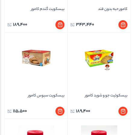
کامور حبه بدون قند
بیسکویت گندم کامور
189,400
343,440
بیسکوئیت جو و شوید کامور
بیسکویت سبوس کامور
115,500
189,400