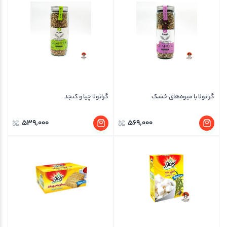
گرانولا با میوه‌های خشک
گرانولا چیا و کنجد
539,000
569,000