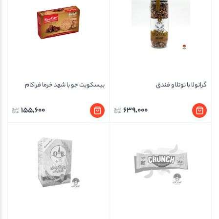
گرانولا با نوتلا و فندق
بیسکویت جو با شهد خرما فراکام
155,600
639,000