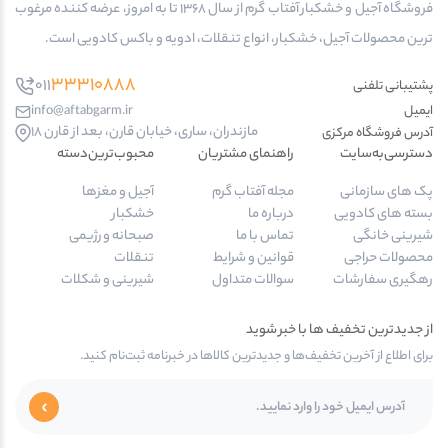
فروشگاه آجیل و خشکبار آفتاب گرم از سال 1368 تا به امروز، عرضه کننده مرغوب
ترین محصولات آجیل، خشکبار، انواع تنقلات، ادویه و باکس کادویی است.
33310888
011
پشتیبانی تلفنی
ایمیل
info@aftabgarm.ir
مازندران، ساری، خیابان قارن، بعد از قارن 18
آدرس‌ فروشگاه مرکزی
دسترسی‌به‌سایت
راهنمای مشتریان
محبوب‌ترین‌دسته‌
پک های سازمانی
مجله آفتاب گرم
آجیل و مغزها
بسته های کادویی
درباره ما
خشکبار
شیرینی خانگی
تماس با ما
صبحانه و رژیمی
محصولات حراجی
قوانین و شرایط
تنقلات
رهگیری سفارشات
سوالات متداول
شیرینی و شکلات
از جدیدترین تخفیف ها با خبر شوید
برای اطلاع از آخرین تخفیف‌ها و جدیدترین کالاها در خبرنامه ثبت‌نام کنید.