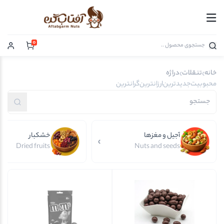
0
خانه
تنقلات
دراژه
محبوبیت
جدیدترین
ارزانترین
گرانترین
آجیل و مغزها
خشکبار
Dried fruits
Nuts and seeds