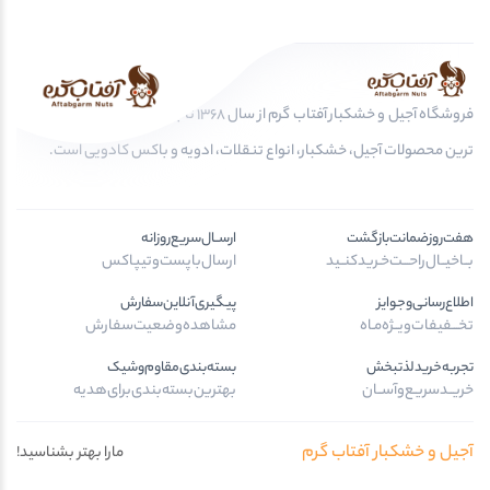
فروشگاه آجیل و خشکبار آفتاب گرم از سال 1368 تا به امروز، عرضه کننده مرغوب
ترین محصولات آجیل، خشکبار، انواع تنقلات، ادویه و باکس کادویی است.
هفت‌روز‌ضمانت‌بازگشت
ارســال‌سریع‌روزانه
بــا‌خیــال‌راحـــت‌خـرید‌کنــید
ارسال‌با‌پست‌و‌تیپاکس
اطلاع‌رسانی‌و‌جوایز
پیگیری‌آنلاین‌سفارش
تخـــفیفات‌ویــژه‌مـاه
مشاهده‌وضعیت‌سفارش
تجربه‌خرید‌لذتبخش
بسته‌بندی‌مقاوم‌وشیک
خریــد‌سریـع‌و‌آســان
بهترین‌بسته‌بندی‌برای‌هدیه
آجیل و خشکبار آفتاب گرم
مارا بهتر بشناسید!