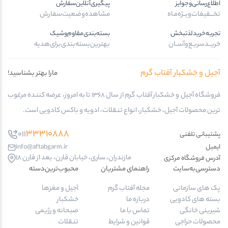
اطلاع‌رسانی‌و‌جوایز
پیگیری‌آنلاین‌سفارش
تخـــفیفات‌ویــژه‌مـاه
مشاهده‌وضعیت‌سفارش
تجربه‌خرید‌لذتبخش
بسته‌بندی‌مقاوم‌وشیک
خریــد‌سریـع‌و‌آســان
بهترین‌بسته‌بندی‌برای‌هدیه
آجیل و خشکبار آفتاب گرم
مارا بهتر بشناسید!
فروشگاه آجیل و خشکبار آفتاب گرم از سال 1368 تا به امروز، عرضه کننده مرغوب
ترین محصولات آجیل، خشکبار، انواع تنقلات، ادویه و باکس کادویی است.
33310888
011
پشتیبانی تلفنی
ایمیل
info@aftabgarm.ir
مازندران، ساری، خیابان قارن، بعد از قارن 18
آدرس‌ فروشگاه مرکزی
دسترسی‌به‌سایت
راهنمای مشتریان
محبوب‌ترین‌دسته‌
پک های سازمانی
مجله آفتاب گرم
آجیل و مغزها
بسته های کادویی
درباره ما
خشکبار
شیرینی خانگی
تماس با ما
صبحانه و رژیمی
محصولات حراجی
قوانین و شرایط
تنقلات