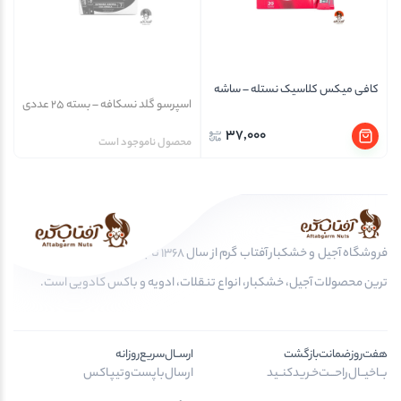
کافی میکس کلاسیک نستله – ساشه
اسپرسو گلد نسکافه – بسته 25 عددی
37,000
محصول ناموجود است
فروشگاه آجیل و خشکبار آفتاب گرم از سال 1368 تا به امروز، عرضه کننده مرغوب
ترین محصولات آجیل، خشکبار، انواع تنقلات، ادویه و باکس کادویی است.
هفت‌روز‌ضمانت‌بازگشت
ارســال‌سریع‌روزانه
بــا‌خیــال‌راحـــت‌خـرید‌کنــید
ارسال‌با‌پست‌و‌تیپاکس