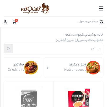
0
خانه
نوشیدنی
قهوه
نسکافه
محبوبیت
جدیدترین
ارزانترین
گرانترین
آجیل و مغزها
خشکبار
Dried fruits
Nuts and seeds