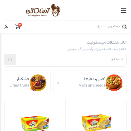
0
خانه
تنقلات
بیسکوئیت
محبوبیت
جدیدترین
ارزانترین
گرانترین
آجیل و مغزها
خشکبار
Dried fruits
Nuts and seeds