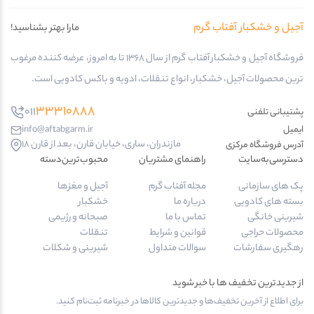
آجیل و خشکبار آفتاب گرم
مارا بهتر بشناسید!
فروشگاه آجیل و خشکبار آفتاب گرم از سال 1368 تا به امروز، عرضه کننده مرغوب
ترین محصولات آجیل، خشکبار، انواع تنقلات، ادویه و باکس کادویی است.
33310888
011
پشتیبانی تلفنی
ایمیل
info@aftabgarm.ir
مازندران، ساری، خیابان قارن، بعد از قارن 18
آدرس‌ فروشگاه مرکزی
دسترسی‌به‌سایت
راهنمای مشتریان
محبوب‌ترین‌دسته‌
پک های سازمانی
مجله آفتاب گرم
آجیل و مغزها
بسته های کادویی
درباره ما
خشکبار
شیرینی خانگی
تماس با ما
صبحانه و رژیمی
محصولات حراجی
قوانین و شرایط
تنقلات
رهگیری سفارشات
سوالات متداول
شیرینی و شکلات
از جدیدترین تخفیف ها با خبر شوید
برای اطلاع از آخرین تخفیف‌ها و جدیدترین کالاها در خبرنامه ثبت‌نام کنید.