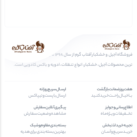
فروشگاه آجیل و خشکبار آفتاب گرم از سال 1368 تا به امروز، عرضه کننده مرغوب
ترین محصولات آجیل، خشکبار، انواع تنقلات، ادویه و باکس کادویی است.
هفت‌روز‌ضمانت‌بازگشت
ارســال‌سریع‌روزانه
بــا‌خیــال‌راحـــت‌خـرید‌کنــید
ارسال‌با‌پست‌و‌تیپاکس
اطلاع‌رسانی‌و‌جوایز
پیگیری‌آنلاین‌سفارش
تخـــفیفات‌ویــژه‌مـاه
مشاهده‌وضعیت‌سفارش
تجربه‌خرید‌لذتبخش
بسته‌بندی‌مقاوم‌وشیک
خریــد‌سریـع‌و‌آســان
بهترین‌بسته‌بندی‌برای‌هدیه