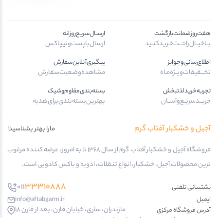
هفت‌روز‌ضمانت‌بازگشت
ارســال‌سریع‌روزانه
بــا‌خیــال‌راحـــت‌خـرید‌کنــید
ارسال‌با‌پست‌و‌تیپاکس
اطلاع‌رسانی‌و‌جوایز
پیگیری‌آنلاین‌سفارش
تخـــفیفات‌ویــژه‌مـاه
مشاهده‌وضعیت‌سفارش
تجربه‌خرید‌لذتبخش
بسته‌بندی‌مقاوم‌وشیک
خریــد‌سریـع‌و‌آســان
بهترین‌بسته‌بندی‌برای‌هدیه
آجیل و خشکبار آفتاب گرم
مارا بهتر بشناسید!
فروشگاه آجیل و خشکبار آفتاب گرم از سال 1368 تا به امروز، عرضه کننده مرغوب
ترین محصولات آجیل، خشکبار، انواع تنقلات، ادویه و باکس کادویی است.
33310888
011
پشتیبانی تلفنی
ایمیل
info@aftabgarm.ir
مازندران، ساری، خیابان قارن، بعد از قارن 18
آدرس‌ فروشگاه مرکزی