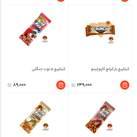
کیتاریچ بار کرانچ کاپوچینو
کیتاریچ 5 توت جنگلی
89,000
249,000