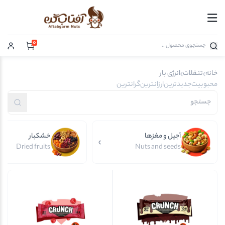
0
خانه
تنقلات
انرژی بار
محبوبیت
جدیدترین
ارزانترین
گرانترین
آجیل و مغزها
خشکبار
Dried fruits
Nuts and seeds