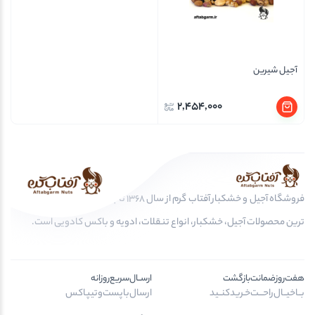
آجیل شیرین
2,454,000
فروشگاه آجیل و خشکبار آفتاب گرم از سال 1368 تا به امروز، عرضه کننده مرغوب
ترین محصولات آجیل، خشکبار، انواع تنقلات، ادویه و باکس کادویی است.
هفت‌روز‌ضمانت‌بازگشت
ارســال‌سریع‌روزانه
بــا‌خیــال‌راحـــت‌خـرید‌کنــید
ارسال‌با‌پست‌و‌تیپاکس