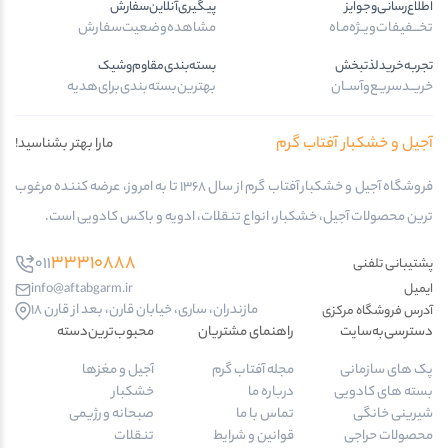
اطلاع‌رسانی‌و‌جوایز
پیگیری‌آنلاین‌سفارش
تخـــفیفات‌ویــژه‌مـاه
مشاهده‌وضعیت‌سفارش
تجربه‌خرید‌لذتبخش
بسته‌بندی‌مقاوم‌وشیک
خریــد‌سریـع‌و‌آســان
بهترین‌بسته‌بندی‌برای‌هدیه
آجیل و خشکبار آفتاب گرم
مارا بهتر بشناسید!
فروشگاه آجیل و خشکبار آفتاب گرم از سال 1368 تا به امروز، عرضه کننده مرغوب
ترین محصولات آجیل، خشکبار، انواع تنقلات، ادویه و باکس کادویی است.
33310888
011
پشتیبانی تلفنی
ایمیل
info@aftabgarm.ir
مازندران، ساری، خیابان قارن، بعد از قارن 18
آدرس‌ فروشگاه مرکزی
دسترسی‌به‌سایت
راهنمای مشتریان
محبوب‌ترین‌دسته‌
پک های سازمانی
مجله آفتاب گرم
آجیل و مغزها
بسته های کادویی
درباره ما
خشکبار
شیرینی خانگی
تماس با ما
صبحانه و رژیمی
محصولات حراجی
قوانین و شرایط
تنقلات