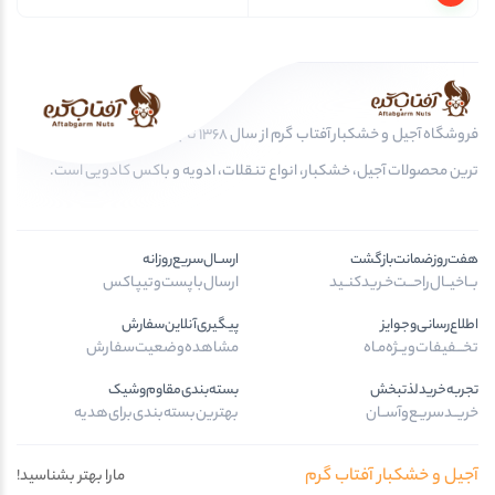
فروشگاه آجیل و خشکبار آفتاب گرم از سال 1368 تا به امروز، عرضه کننده مرغوب
ترین محصولات آجیل، خشکبار، انواع تنقلات، ادویه و باکس کادویی است.
هفت‌روز‌ضمانت‌بازگشت
ارســال‌سریع‌روزانه
بــا‌خیــال‌راحـــت‌خـرید‌کنــید
ارسال‌با‌پست‌و‌تیپاکس
اطلاع‌رسانی‌و‌جوایز
پیگیری‌آنلاین‌سفارش
تخـــفیفات‌ویــژه‌مـاه
مشاهده‌وضعیت‌سفارش
تجربه‌خرید‌لذتبخش
بسته‌بندی‌مقاوم‌وشیک
خریــد‌سریـع‌و‌آســان
بهترین‌بسته‌بندی‌برای‌هدیه
آجیل و خشکبار آفتاب گرم
مارا بهتر بشناسید!