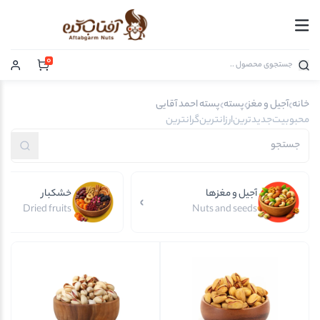
0
خانه
آجیل و مغز
پسته
پسته احمد آقایی
محبوبیت
جدیدترین
ارزانترین
گرانترین
آجیل و مغزها
خشکبار
Dried fruits
Nuts and seeds