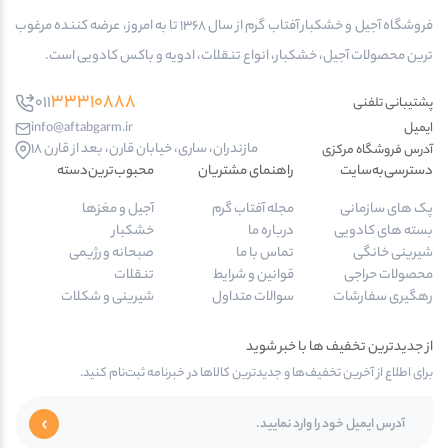
فروشگاه آجیل و خشکبار آفتاب گرم از سال 1368 تا به امروز، عرضه کننده مرغوب
ترین محصولات آجیل، خشکبار، انواع تنقلات، ادویه و باکس کادویی است.
33310888
011
پشتیبانی تلفنی
ایمیل
info@aftabgarm.ir
مازندران، ساری، خیابان قارن، بعد از قارن 18
آدرس‌ فروشگاه مرکزی
دسترسی‌به‌سایت
راهنمای مشتریان
محبوب‌ترین‌دسته‌
پک های سازمانی
مجله آفتاب گرم
آجیل و مغزها
بسته های کادویی
درباره ما
خشکبار
شیرینی خانگی
تماس با ما
صبحانه و رژیمی
محصولات حراجی
قوانین و شرایط
تنقلات
رهگیری سفارشات
سوالات متداول
شیرینی و شکلات
از جدیدترین تخفیف ها با خبر شوید
برای اطلاع از آخرین تخفیف‌ها و جدیدترین کالاها در خبرنامه ثبت‌نام کنید.