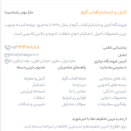
آجیل و خشکبار آفتاب گرم
مارا بهتر بشناسید!
فروشگاه آجیل و خشکبار آفتاب گرم از سال 1368 تا به امروز، عرضه کننده مرغوب
ترین محصولات آجیل، خشکبار، انواع تنقلات، ادویه و باکس کادویی است.
33310888
011
پشتیبانی تلفنی
ایمیل
info@aftabgarm.ir
مازندران، ساری، خیابان قارن، بعد از قارن 18
آدرس‌ فروشگاه مرکزی
دسترسی‌به‌سایت
راهنمای مشتریان
محبوب‌ترین‌دسته‌
پک های سازمانی
مجله آفتاب گرم
آجیل و مغزها
بسته های کادویی
درباره ما
خشکبار
شیرینی خانگی
تماس با ما
صبحانه و رژیمی
محصولات حراجی
قوانین و شرایط
تنقلات
رهگیری سفارشات
سوالات متداول
شیرینی و شکلات
از جدیدترین تخفیف ها با خبر شوید
برای اطلاع از آخرین تخفیف‌ها و جدیدترین کالاها در خبرنامه ثبت‌نام کنید.