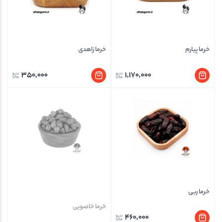
خرما پیارم
خرما زاهدی
350,000
1,170,000
خرما ربی
خرما خاصویی
460,000