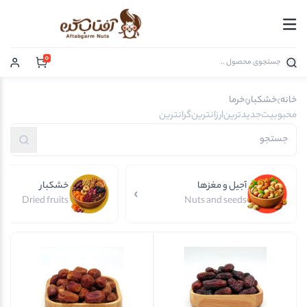
0
خانه
خشکبار
خرما
محبوبیت
جدیدترین
ارزانترین
گرانترین
آجیل و مغزها
خشکبار
Dried fruits
Nuts and seeds