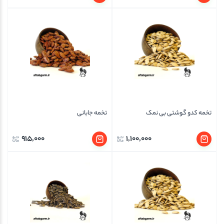
تخمه کدو گوشتی بی نمک
تخمه جابانی
915,000
1,100,000