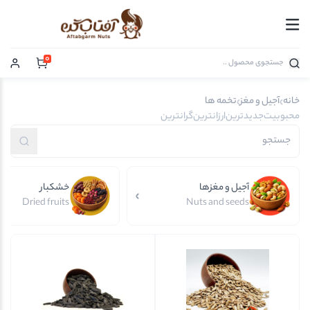
0
خانه
آجیل و مغز
تخمه ها
محبوبیت
جدیدترین
ارزانترین
گرانترین
آجیل و مغزها
خشکبار
Dried fruits
Nuts and seeds