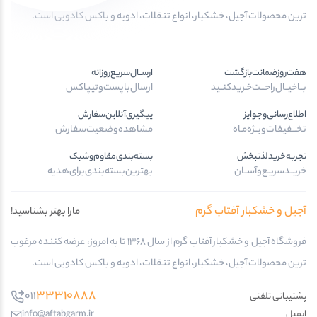
ترین محصولات آجیل، خشکبار، انواع تنقلات، ادویه و باکس کادویی است.
هفت‌روز‌ضمانت‌بازگشت
ارســال‌سریع‌روزانه
بــا‌خیــال‌راحـــت‌خـرید‌کنــید
ارسال‌با‌پست‌و‌تیپاکس
اطلاع‌رسانی‌و‌جوایز
پیگیری‌آنلاین‌سفارش
تخـــفیفات‌ویــژه‌مـاه
مشاهده‌وضعیت‌سفارش
تجربه‌خرید‌لذتبخش
بسته‌بندی‌مقاوم‌وشیک
خریــد‌سریـع‌و‌آســان
بهترین‌بسته‌بندی‌برای‌هدیه
آجیل و خشکبار آفتاب گرم
مارا بهتر بشناسید!
فروشگاه آجیل و خشکبار آفتاب گرم از سال 1368 تا به امروز، عرضه کننده مرغوب
ترین محصولات آجیل، خشکبار، انواع تنقلات، ادویه و باکس کادویی است.
33310888
011
پشتیبانی تلفنی
ایمیل
info@aftabgarm.ir