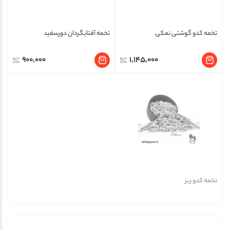
تخمه کدو گوشتی نمکی
تخمه آفتابگردان دورسفید
900,000
1,145,000
تخمه کدو ریز