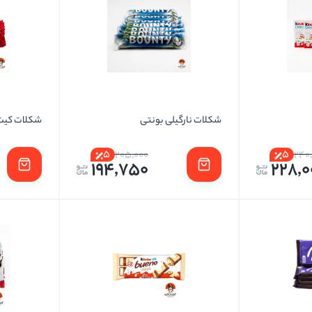
شکلات نارگیلی بونتی
شکلات کیت
5
5
205,000
240
194,750
228,0