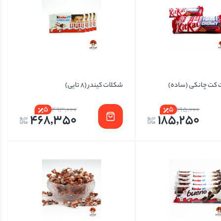
 کت چانکی (ساده)
شکلات کیندر (۸ تایی)
5
5
493,000
195,000
468,350
185,250