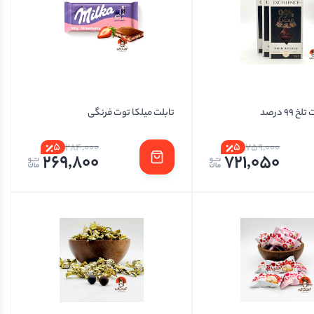
99 درصد
تابلت میلکا توت فرنگی
5
5
284,000
759,000
269,800
721,050