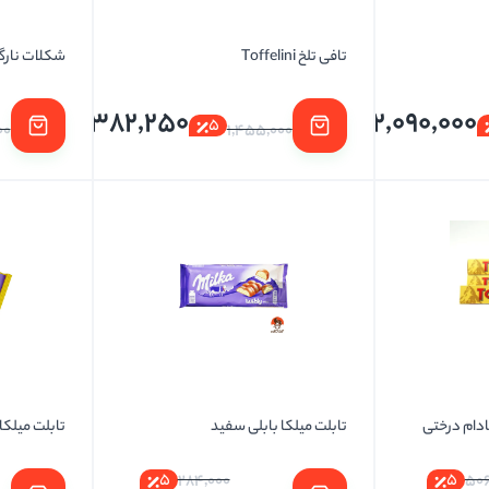
تافی تلخ Toffelini
شکلات نارگ
1,382,250
2,090,000
5
00
1,455,000
دام درختی
تابلت میلکا بابلی سفید
تابلت میلکا 
5
5
284,000
506