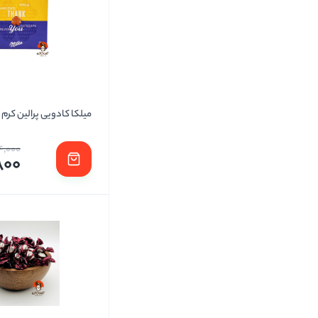
میلکا کادویی پرالین کرم
4,000
800