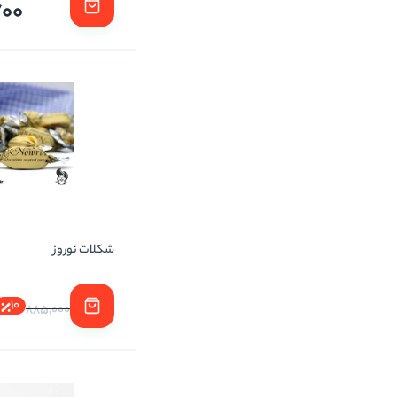
700
شکلات نوروز
10
885,000