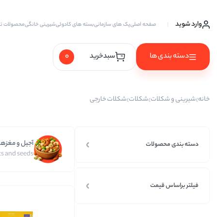
وارد شوید
صفحه اصلی
پک های سازمانی
بسته های کادوئی
شیرینی خانگی
محصولات ت
0
دسته بندی ها
سبدخرید
آجیل ها
خانه
شیرینی و شکلات
شکلات
شکلات خارجی
آجیل خام
آجیل چهار مغز
آجیل و مغزها
آجیل سه مغز
دسته بندی محصولات
s and seeds
آجیل شیرین
آجیل مخلوط
فیلتر براساس قیمت
پسته
پسته احمد آقایی