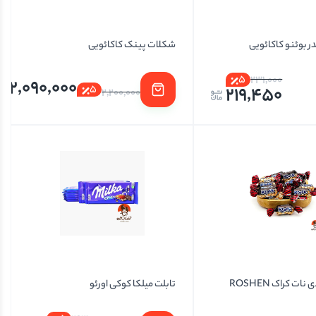
ر بوئنو کاکائویی
شکلات پینک کاکائویی
5
231,000
2,090,000
5
219,450
2,200,000
ت کراک ROSHEN
تابلت میلکا کوکی اورئو