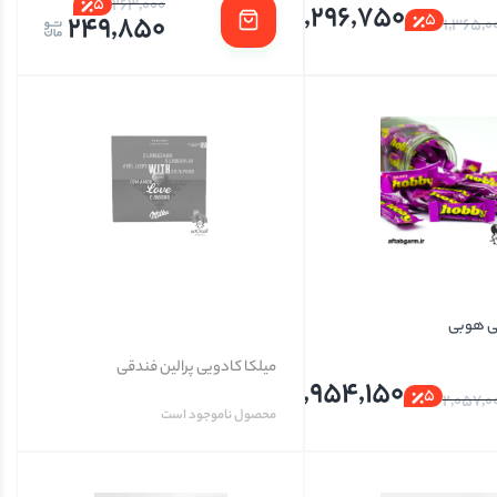
5
263,000
1,296,750
249,850
5
1,365,0
ی هوبی
میلکا کادویی پرالین فندقی
1,954,150
5
2,057,0
محصول ناموجود است