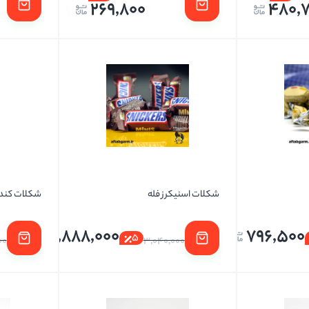
269,800
480,
شکلات اسنیکرز فله
شکلات کندی نا
2,888,000
796,500
5
00
3,040,000