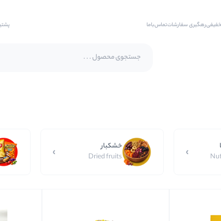
خفیفی
رهگیری سفارشات
تماس‌با‌ما
پشتی
پسته اکبری
پسته فندقی
بادام
خشکبار
بادام هندی
Dried fruits
Nut
بادام درختی
بادام زمینی
بادام زمینی روکش دار