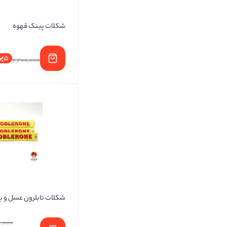
شکلات پینک قهوه
5
2,200,000
شکلات تابلرون عسل و با
,000