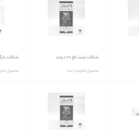
شکلات لینت تلخ 70 درصد
شکلات نارگیلی ر
محصول ناموجود است
محصول نامو