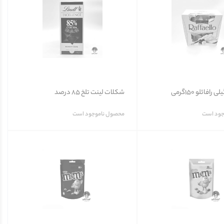
افائلو 150گرمی
شکلات لینت تلخ 85 درصد
جود است
محصول ناموجود است