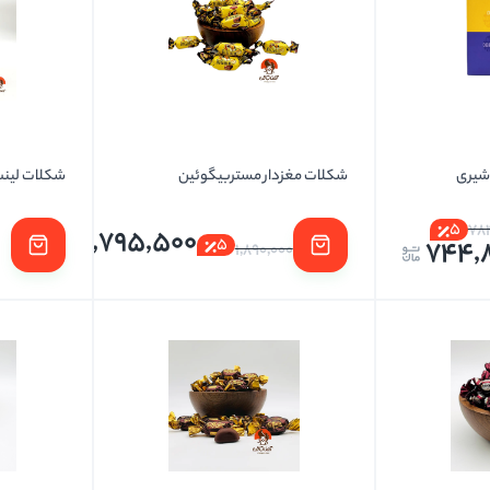
تخمه ها
 شیری
شکلات مغزدار مستربیگوئین
شکلات لینت تلخ 
5
78
1,795,500
5
744,
1,890,000