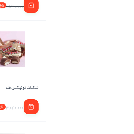
5
1,530,000
شکلات توئیکس فله
5
3,040,000