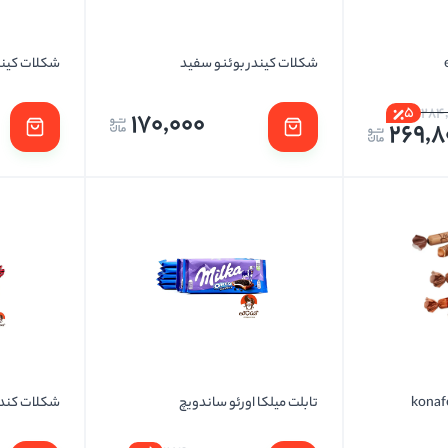
شکلات کیندر بوئنو سفید
شکلات کیند
5
284
170,000
269,8
تابلت میلکا اورئو ساندویچ
شکلات کندی نا