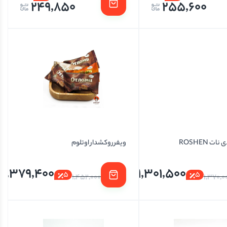
249,850
255,600
ت ROSHEN
ویفر روکشدار اوتلوم
1,379,400
1,301,500
5
5
1,452,000
1,370,0