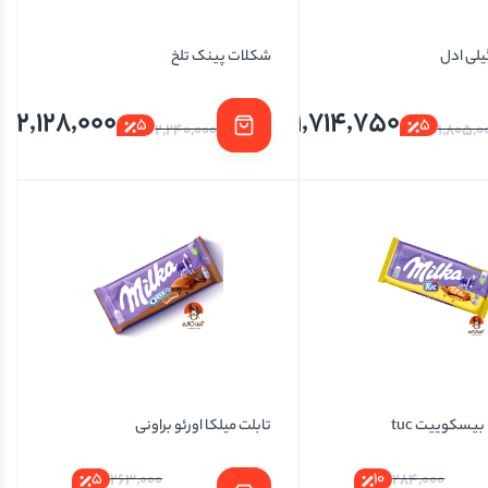
یلی ادل
شکلات پینک تلخ
2,128,000
1,714,750
5
5
2,240,000
1,805,0
بیسکوییت tuc
تابلت میلکا اورئو براونی
5
10
263,000
284,000