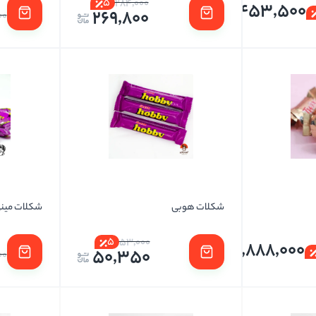
5
284,000
1,453,500
269,800
00
شکلات هوبی
شکلات مین
5
53,000
2,888,000
50,350
00