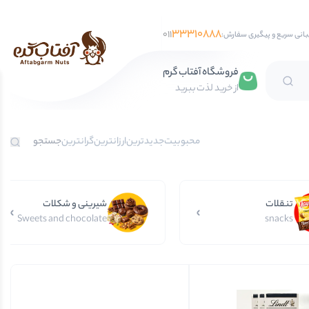
33310888
011
بانی سریع و پیگیری سفارش:
فروشگاه آفتاب گرم
از خرید لذت ببرید
تخمه آفتابگردان
محبوبیت
جدیدترین
ارزانترین
گرانترین
تخمه کدو
تخمه جابانی
تنقلات
تخمه هندوانه
شیرینی و شکلات
Sweets and chocolate
snacks
فندق
مغز فندق
فندق با پوست