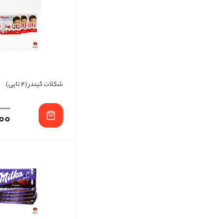
شکلات کیندر (4 تایی)
,000
00