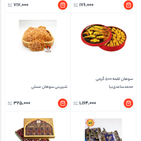
717,000
176,000
سوهان لقمه 500 گرمی
محمدساعدی‌نیا
شیرینی سوهان عسلی
325,000
1,164,000