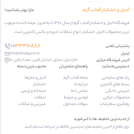
آجیل و خشکبار آفتاب گرم
مارا بهتر بشناسید!
فروشگاه آجیل و خشکبار آفتاب گرم از سال 1368 تا به امروز، عرضه کننده مرغوب
ترین محصولات آجیل، خشکبار، انواع تنقلات، ادویه و باکس کادویی است.
33310888
011
پشتیبانی تلفنی
ایمیل
info@aftabgarm.ir
مازندران، ساری، خیابان قارن، بعد از قارن 18
آدرس‌ فروشگاه مرکزی
دسترسی‌به‌سایت
راهنمای مشتریان
محبوب‌ترین‌دسته‌
پک های سازمانی
مجله آفتاب گرم
آجیل و مغزها
بسته های کادویی
درباره ما
خشکبار
شیرینی خانگی
تماس با ما
صبحانه و رژیمی
محصولات حراجی
قوانین و شرایط
تنقلات
رهگیری سفارشات
سوالات متداول
شیرینی و شکلات
از جدیدترین تخفیف ها با خبر شوید
برای اطلاع از آخرین تخفیف‌ها و جدیدترین کالاها در خبرنامه ثبت‌نام کنید.