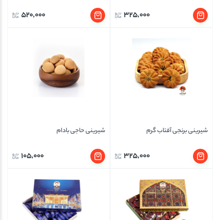
520,000
325,000
شیرینی برنجی آفتاب گرم
شیرینی حاجی بادام
105,000
325,000