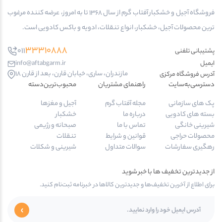
فروشگاه آجیل و خشکبار آفتاب گرم از سال 1368 تا به امروز، عرضه کننده مرغوب
ترین محصولات آجیل، خشکبار، انواع تنقلات، ادویه و باکس کادویی است.
33310888
011
پشتیبانی تلفنی
ایمیل
info@aftabgarm.ir
مازندران، ساری، خیابان قارن، بعد از قارن 18
آدرس‌ فروشگاه مرکزی
دسترسی‌به‌سایت
راهنمای مشتریان
محبوب‌ترین‌دسته‌
پک های سازمانی
مجله آفتاب گرم
آجیل و مغزها
بسته های کادویی
درباره ما
خشکبار
شیرینی خانگی
تماس با ما
صبحانه و رژیمی
محصولات حراجی
قوانین و شرایط
تنقلات
رهگیری سفارشات
سوالات متداول
شیرینی و شکلات
از جدیدترین تخفیف ها با خبر شوید
برای اطلاع از آخرین تخفیف‌ها و جدیدترین کالاها در خبرنامه ثبت‌نام کنید.