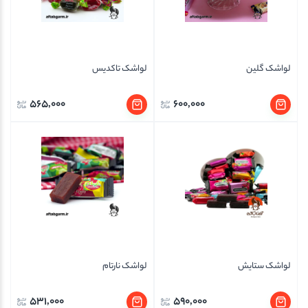
لواشک گلین
لواشک تاکدیس
565,000
600,000
لواشک ستایش
لواشک نارتام
531,000
590,000