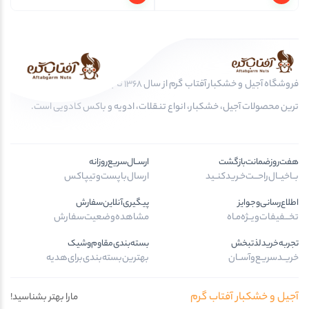
فروشگاه آجیل و خشکبار آفتاب گرم از سال 1368 تا به امروز، عرضه کننده مرغوب
ترین محصولات آجیل، خشکبار، انواع تنقلات، ادویه و باکس کادویی است.
هفت‌روز‌ضمانت‌بازگشت
ارســال‌سریع‌روزانه
بــا‌خیــال‌راحـــت‌خـرید‌کنــید
ارسال‌با‌پست‌و‌تیپاکس
اطلاع‌رسانی‌و‌جوایز
پیگیری‌آنلاین‌سفارش
تخـــفیفات‌ویــژه‌مـاه
مشاهده‌وضعیت‌سفارش
تجربه‌خرید‌لذتبخش
بسته‌بندی‌مقاوم‌وشیک
خریــد‌سریـع‌و‌آســان
بهترین‌بسته‌بندی‌برای‌هدیه
آجیل و خشکبار آفتاب گرم
مارا بهتر بشناسید!