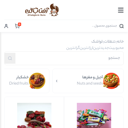
0
خانه
تنقلات
لواشک
محبوبیت
جدیدترین
ارزانترین
گرانترین
آجیل و مغزها
خشکبار
Dried fruits
Nuts and seeds