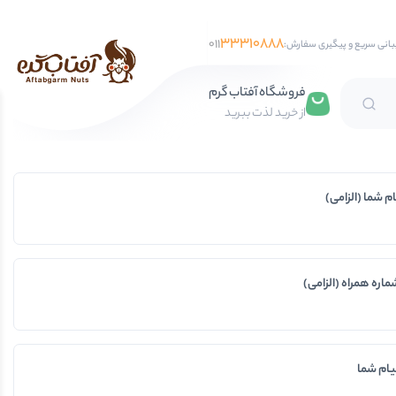
33310888
011
بانی سریع و پیگیری سفارش:
فروشگاه آفتاب گرم
از خرید لذت ببرید
تخمه آفتابگردان
ام شما (الزامی)
تخمه کدو
تخمه جابانی
تخمه هندوانه
ماره همراه (الزامی)
فندق
مغز فندق
فندق با پوست
یام شما