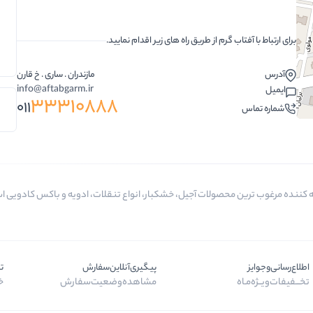
تخمه ها
برای ارتباط با آفتاب گرم از طریق راه های زیر اقدام نمایید.
آدرس
مازندران . ساری . خ قارن
info@aftabgarm.ir
ایمیل
33310888
011
شماره تماس
اطلاع‌رسانی‌و‌جوایز
پیگیری‌آنلاین‌سفارش
ت
تخـــفیفات‌ویــژه‌مـاه
مشاهده‌وضعیت‌سفارش
خر