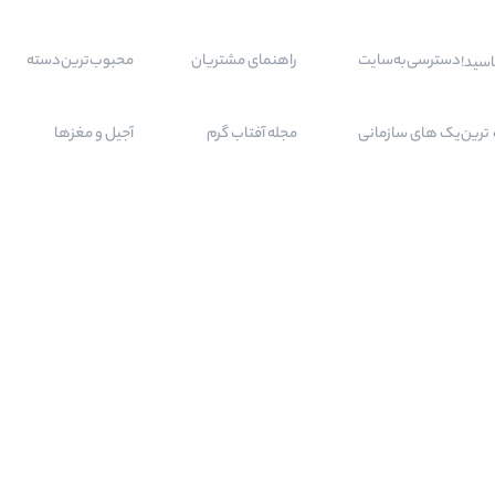
دسترسی‌به‌سایت
راهنمای مشتریان
محبوب‌ترین‌دسته‌
اسید!
 مرغوب ترین
پک های سازمانی
مجله آفتاب گرم
آجیل و مغزها
بسته های کادویی
درباره ما
خشکبار
شیرینی خانگی
تماس با ما
صبحانه و رژیمی
محصولات حراجی
قوانین و شرایط
تنقلات
رهگیری سفارشات
سوالات متداول
شیرینی و شکلات
01
in
مجـــوز‌های‌دریافت‌شده
PERMISSIONS RECEIVED