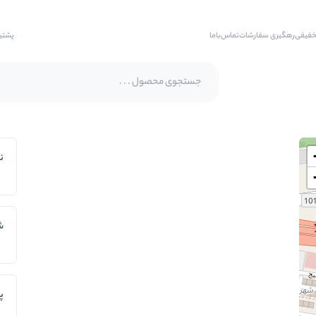
خفیفی
رهگیری سفارشات
تماس‌با‌ما
پشتی
پسته اکبری
ن
پسته فندقی
بادام
بادام هندی
ش
بادام درختی
بادام زمینی
بادام زمینی روکش دار
پ