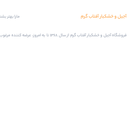
آجیل و خشکبار آفتاب گرم
مارا بهتر بشن
فروشگاه آجیل و خشکبار آفتاب گرم از سال 1368 تا به امروز، عرضه کننده
محصولات آجیل، خشکبار، انواع تنقلات، ادویه و باکس کادویی است.
33310888
1
پشتیبانی تلفنی
ایمیل
fo@aftabgarm.ir
مازندران، ساری، خیابان قارن، بعد از قارن 18
آدرس‌ فروشگاه مرکزی