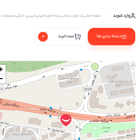
وارد شوید
صفحه اصلی
پک های سازمانی
بسته های کادوئی
شیرینی خانگی
محصولات ت
0
دسته بندی ها
سبدخرید
آجیل ها
+
آجیل خام
−
آجیل چهار مغز
آجیل سه مغز
آجیل شیرین
آجیل مخلوط
پسته
پسته احمد آقایی