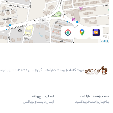
Leaflet
فروشگاه آجیل و خشکبار آفتاب گرم از سال 1368 تا به امروز، عرضه کننده مرغوب ترین محصولات آجیل، خشکبار، انواع تنقلات، ادویه و باکس کادویی است.
هفت‌روز‌ضمانت‌بازگشت
ارســال‌سریع‌روزانه
بــا‌خیــال‌راحـــت‌خـرید‌کنــید
ارسال‌با‌پست‌و‌تیپاکس