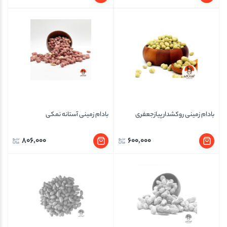
بادام زمینی روکشدار پیازجعفری
بادام زمینی آستانه نمکی
806,000
600,000