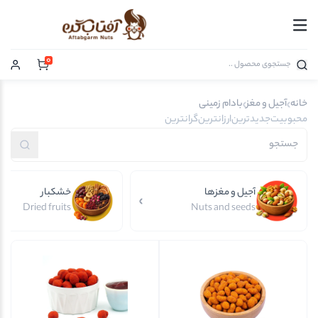
0
خانه
آجیل و مغز
بادام زمینی
محبوبیت
جدیدترین
ارزانترین
گرانترین
آجیل و مغزها
خشکبار
Dried fruits
Nuts and seeds