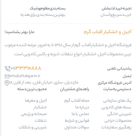
تجربه‌خرید‌لذتبخش
بسته‌بندی‌مقاوم‌وشیک
خریــد‌سریـع‌و‌آســان
بهترین‌بسته‌بندی‌برای‌هدیه
آجیل و خشکبار آفتاب گرم
مارا بهتر بشناسید!
فروشگاه آجیل و خشکبار آفتاب گرم از سال 1368 تا به امروز، عرضه کننده مرغوب
ترین محصولات آجیل، خشکبار، انواع تنقلات، ادویه و باکس کادویی است.
33310888
011
پشتیبانی تلفنی
ایمیل
info@aftabgarm.ir
مازندران، ساری، خیابان قارن، بعد از قارن 18
آدرس‌ فروشگاه مرکزی
دسترسی‌به‌سایت
راهنمای مشتریان
محبوب‌ترین‌دسته‌
پک های سازمانی
مجله آفتاب گرم
آجیل و مغزها
بسته های کادویی
درباره ما
خشکبار
شیرینی خانگی
تماس با ما
صبحانه و رژیمی
محصولات حراجی
قوانین و شرایط
تنقلات
رهگیری سفارشات
سوالات متداول
شیرینی و شکلات