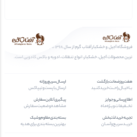
فروشگاه آجیل و خشکبار آفتاب گرم از سال 1368 تا به امروز، عرضه کننده مرغوب
ترین محصولات آجیل، خشکبار، انواع تنقلات، ادویه و باکس کادویی است.
هفت‌روز‌ضمانت‌بازگشت
ارســال‌سریع‌روزانه
بــا‌خیــال‌راحـــت‌خـرید‌کنــید
ارسال‌با‌پست‌و‌تیپاکس
اطلاع‌رسانی‌و‌جوایز
پیگیری‌آنلاین‌سفارش
تخـــفیفات‌ویــژه‌مـاه
مشاهده‌وضعیت‌سفارش
تجربه‌خرید‌لذتبخش
بسته‌بندی‌مقاوم‌وشیک
خریــد‌سریـع‌و‌آســان
بهترین‌بسته‌بندی‌برای‌هدیه