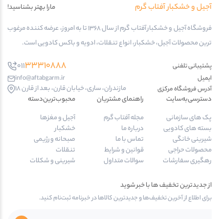
آجیل و خشکبار آفتاب گرم
مارا بهتر بشناسید!
فروشگاه آجیل و خشکبار آفتاب گرم از سال 1368 تا به امروز، عرضه کننده مرغوب
ترین محصولات آجیل، خشکبار، انواع تنقلات، ادویه و باکس کادویی است.
33310888
011
پشتیبانی تلفنی
ایمیل
info@aftabgarm.ir
مازندران، ساری، خیابان قارن، بعد از قارن 18
آدرس‌ فروشگاه مرکزی
دسترسی‌به‌سایت
راهنمای مشتریان
محبوب‌ترین‌دسته‌
پک های سازمانی
مجله آفتاب گرم
آجیل و مغزها
بسته های کادویی
درباره ما
خشکبار
شیرینی خانگی
تماس با ما
صبحانه و رژیمی
محصولات حراجی
قوانین و شرایط
تنقلات
رهگیری سفارشات
سوالات متداول
شیرینی و شکلات
از جدیدترین تخفیف ها با خبر شوید
برای اطلاع از آخرین تخفیف‌ها و جدیدترین کالاها در خبرنامه ثبت‌نام کنید.