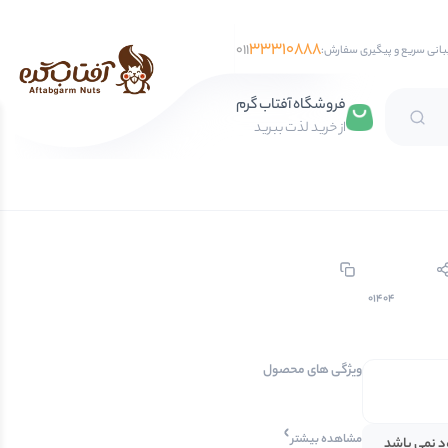
33310888
011
بانی سریع و پیگیری سفارش:
فروشگاه آفتاب گرم
از خرید لذت ببرید
تخمه آفتابگردان
تخمه کدو
تخمه جابانی
تخمه هندوانه
01404
فندق
ویژگی های محصول
مغز فندق
فندق با پوست
مشاهده بیشتر
ود نمی باشد