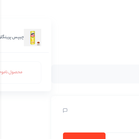
چیپس پرینگلز پ
محصول ناموج