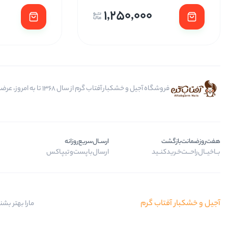
1,250,000
فروشگاه آجیل و خشکبار آفتاب گرم از سال 1368 تا به امروز، عرضه کننده مرغوب ترین محصولات آجیل، خشکبار، انواع تنقلات، ادویه و باکس کادویی است.
هفت‌روز‌ضمانت‌بازگشت
ارســال‌سریع‌روزانه
بــا‌خیــال‌راحـــت‌خـرید‌کنــید
ارسال‌با‌پست‌و‌تیپاکس
آجیل و خشکبار آفتاب گرم
مارا بهتر بشن