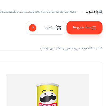
وارد شوید
صفحه اصلی
پک های سازمانی
بسته های کادوئی
شیرینی خانگی
محصولات ت
0
دسته بندی ها
سبدخرید
آجیل ها
خانه
تنقلات
چیپس
چیپس پرینگلز پنیری (چدار)
آجیل خام
آجیل چهار مغز
آجیل سه مغز
آجیل شیرین
آجیل مخلوط
پسته
پسته احمد آقایی