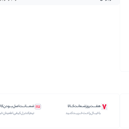
تخمه ها
هفـــــت‌روز‌ضــمانـت‌کـــالا
ضمـــــانـــت‌اصل‌بـــودن‌کال
با‌خیـــال‌راحــت‌‌‌خــریـــد‌کنــید
تیم‌کنترل‌کیفی‌اطمینان‌خر