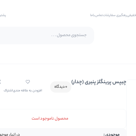
خفیفی
رهگیری سفارشات
تماس‌با‌ما
پشتی
پسته اکبری
پسته فندقی
چیپس پرینگلز پنیری (چدار)
بادام
0 دیدگاه
افزودن به علاقه مندی
اشتراک
بادام هندی
بادام درختی
بادام زمینی
محصول ناموجود است
بادام زمینی روکش دار
در انبار موج