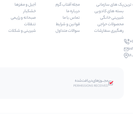
 مرغوب ترین
پک های سازمانی
مجله آفتاب گرم
آجیل و مغزها
بسته های کادویی
درباره ما
خشکبار
شیرینی خانگی
تماس با ما
صبحانه و رژیمی
محصولات حراجی
قوانین و شرایط
تنقلات
رهگیری سفارشات
سوالات متداول
شیرینی و شکلات
01
in
مجـــوز‌های‌دریافت‌شده
PERMISSIONS RECEIVED