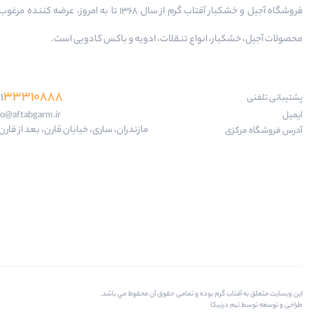
فروشگاه آجیل و خشکبار آفتاب گرم از سال 1368 تا به امروز، عرضه کننده
محصولات آجیل، خشکبار، انواع تنقلات، ادویه و باکس کادویی است.
33310888
1
پشتیبانی تلفنی
ایمیل
fo@aftabgarm.ir
مازندران، ساری، خیابان قارن، بعد از قارن 18
آدرس‌ فروشگاه مرکزی
اين وبسايت متعلق به آفتاب گرم بوده و تمامی حقوق آن محفوظ مي باشد.
طراحی و توسعه توسط تیم درنیکا