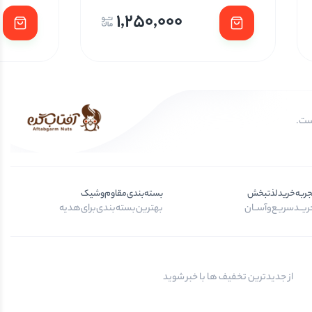
1,250,000
جربه‌خرید‌لذتبخش
بسته‌بندی‌مقاوم‌وشیک
یــد‌سریـع‌و‌آســان
بهترین‌بسته‌بندی‌برای‌هدیه
از جدیدترین تخفیف ها با خبر شوید