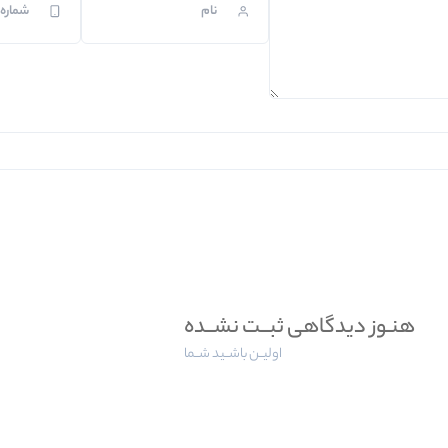
هنـوز دیدگاهی ثبــت نشــده
اولیــن باشــید شــما