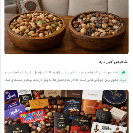
آسیب پذیر می شود. خوشبختانه، برخی از مواد غذایی از جمله آجیل ها سرشار از ویتامین
ها، املاح و آنتی اکسیدان هایی هستند که به تقویت ایمنی کمک می کنند. اگر به دنبال
راهی طبیعی برای افزایش قدرت دفاعی بدنتان هستید، پیشنهاد می کنیم از آجیل های
تازه و مغذی موجود در فروشگاه آفتابگرم استفاده کنید. نقش تغذیه در سلامت سیستم
ایمنی بدنسیستم ایمنی برای عملکرد مؤثر خود به ویتامین ها و مواد معدنی خاصی نیاز
دارد. ویتامین E، زینک (روی)، […]
تشخیص آجیل تازه
3
تشخیص آجیل تازه (راهنمای شناسایی آجیل تازه و باکیفیت)آجیل یکی از خوشمزه‌ترین و
مقوی‌ترین خوراکی‌هایی است که در تمام فصل‌ها، به‌ویژه در مهمانی‌ها و شب‌های عید،
دقیقه
جایگاه خاصی در سفره‌ی ایرانی دارد. اما نکته‌ای که بسیاری از مردم هنگام خرید به آن
توجه نمی‌کنند، تشخیص آجیل تازه از کهنه یا فاسد است. تازگی آجیل تأثیر مستقیم بر
طعم، عطر و ارزش غذایی آن دارد. اگر می‌خواهید همیشه آجیل خوش‌عطر، سالم و
باکیفیت بخرید، این راهنمای جامع مخصوص شماست. برای خرید مطمئن می‌توانید به
فروشگاه آجیل و خشکبار آفتابگرم مراجعه کنید؛ جایی که تازگی و کیفیت محصولات،
تضمین‌شده است.چرا تازگی آجیل اهمیت دارد؟آجیل‌ها سرشار از چربی‌های مفید و
پروتئین هستند، اما همین ترکیبات در اثر گذر زمان و نگهداری نامناسب دچار اکسید شدن