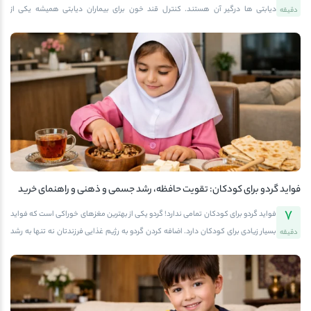
دیابتی ها درگیر آن هستند. کنترل قند خون برای بیماران دیابتی همیشه یکی از
دقیقه
دغدغه‌های اصلی است. انتخاب میان‌وعده‌های سالم و خوش‌طعم که هم انرژی‌بخش
باشند و هم باعث افزایش ناگهانی قند خون نشوند، اهمیت زیادی دارد. یکی از این
خوراکی‌های مفید، میوه خشک برای دیابت است. در این مقاله از فروشگاه آجیل و خشکبار
آفتابگرم قصد داریم بررسی کنیم که آیا میوه خشک برای دیابتی‌ها مفید است، کدام نوع
میوه خشک مناسب‌تر است و هنگام خرید باید به چه نکاتی توجه کرد. اگر شما نیز مبتلا به
این بیماری هستید و قصد دارید بدانید این تنقلات خوشمزه برایتان مناسب است یا نه، تا
پایان این مطلب همراه ما باشید.میوه خشک برای دیابت؛ بررسی […]
فواید گردو برای کودکان: تقویت حافظه، رشد جسمی و ذهنی و راهنمای خرید
گردوی باکیفیت
7
فواید گردو برای کودکان تمامی ندارد! گردو یکی از بهترین مغزهای خوراکی است که فواید
بسیار زیادی برای کودکان دارد. اضافه کردن گردو به رژیم غذایی فرزندتان نه تنها به رشد
دقیقه
جسمی و ذهنی او کمک می کند، بلکه می تواند حافظه، تمرکز و سیستم ایمنی او را تقویت
کند. اگر به دنبال خرید گردوی تازه و باکیفیت هستید، فروشگاه آجیل و خشکبار آفتابگرم
مجموعه ای از بهترین گردوهای ایرانی و خارجی را ارائه می دهد که برای کودکان مناسب
هستند.معرفی گردو و تاریخچه مصرف آن در ایران و جهانگردو، یکی از قدیمی ترین