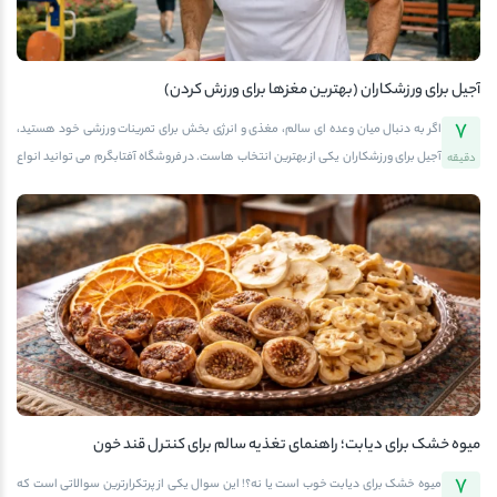
آجیل برای ورزشکاران (بهترین مغزها برای ورزش کردن)
7
اگر به دنبال میان وعده ای سالم، مغذی و انرژی بخش برای تمرینات ورزشی خود هستید،
آجیل برای ورزشکاران یکی از بهترین انتخاب هاست. در فروشگاه آفتابگرم می توانید انواع
دقیقه
مغزهای تازه و باکیفیت را پیدا کنید که هم به عضله سازی کمک می کنند و هم انرژی لازم
برای فعالیت های سنگین ورزشی را تأمین می کنند. مصرف درست آجیل ها می تواند
تفاوت چشمگیری در عملکرد ورزشی و بهبود ریکاوری عضلات ایجاد کند.اهمیت مصرف
آجیل برای ورزشکارانورزشکاران به رژیم غذایی دقیق و متعادل نیاز دارند تا انرژی کافی،
پروتئین مورد نیاز و ویتامین ها و مواد معدنی لازم برای فعالیت شدید و ریکاوری عضلات
تأمین شود. آجیل ها با داشتن ترکیبی از پروتئین گیاهی، چربی های سالم، فیبر، ویتامین
ها و مواد معدنی، یک میان وعده کامل برای […]
میوه خشک برای دیابت؛ راهنمای تغذیه سالم برای کنترل قند خون
7
میوه خشک برای دیابت خوب است یا نه؟! این سوال یکی از پرتکرارترین سوالاتی است که