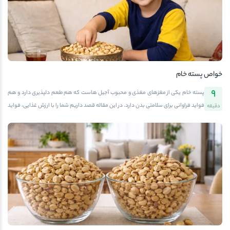
مغزهای خوراکی است که سابقه مصرف آن به هزاران سال قبل بازمی گردد. این مغز خوش
طعم و مغذی در مناطق مختلف جهان کشت می شود و در ایران نیز در استان های کرمان،
خراسان و […]
خواص پسته خام
9
پسته خام یکی از مغزهای مغذی و محبوب آجیل هاست که هم طعم دلپذیری دارد و هم
فواید فراوانی برای سلامتی بدن دارد. در این مقاله قصد داریم شما را با ارزش غذایی، فواید
دقیقه
علمی و کاربردهای پسته خام آشنا کنیم و فروشگاه آجیل و خشکبار آفتابگرم را به عنوان
مرجع خرید پسته تازه و باکیفیت معرفی کنیم. جهت مشاهده پسته های مختلف موجود در
آفتابگرم می توانید به دسته بندی پسته سایت مراجعه فرمایید.معرفی پسته خام و تفاوت
آن با پسته بو دادهپسته خام، مغز تازه ای است که بدون بو دادن، حرارت یا افزودنی های
شیمیایی فرآوری می شود. برخلاف پسته بو داده که معمولاً با نمک، روغن یا حرارت بالا
آماده می شود، پسته خام کالری کمتری دارد و مواد مغذی آن دست نخورده باقی می
مانند.تفاوت […]