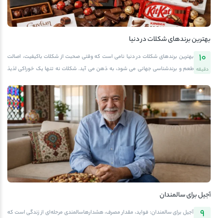
می‌شوند. اکسید شدن چربی باعث ایجاد بوی ماندگی […]
بهترین برندهای شکلات در دنیا
10
بهترین برندهای شکلات در دنیا نامی است که وقتی صحبت از شکلات باکیفیت، اصالت
طعم و برندشناسی جهانی می شود، به ذهن می آید. شکلات نه تنها یک خوراکی لذیذ
دقیقه
است، بلکه به نوعی یک تجربه ی فرهنگی، هنری و لذت بخش برای مخاطب است.
آفتابگرم، به عنوان مرجع خرید شکلات های اصل خارجی، با افتخار در خدمت شماست تا با
معروف ترین برند شکلات در جهان آشنا شوید و شکلات هایی را انتخاب کنید که هم طعم
فوق العاده ای دارند و هم برای هدیه و پذیرایی، گزینه ای ممتازند.تاریخچه کوتاه شکلات
در جهانشکلات امروز ما، مسیری بلند را طی کرده است؛ مسیر از دانه کاکائو تا تکه ای طلایی
رنگ که در دست ما قرار می گیرد. منشأ شکلات به تمدن های باستانی آمریکای جنوبی، به
ویژه فرهنگ […]
آجیل برای سالمندان
9
آجیل برای سالمندان: فواید، مقدار مصرف، هشدارهاسالمندی مرحله‌ای از زندگی است که