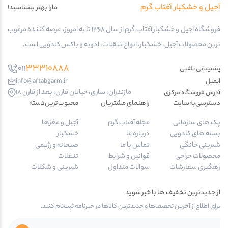
آجیل و خشکبار آفتاب گرم
مارا بهتر بشناسید!
فروشگاه آجیل و خشکبار آفتاب گرم از سال 1368 تا به امروز، عرضه کننده مرغوب
ترین محصولات آجیل، خشکبار، انواع تنقلات، ادویه و باکس کادویی است.
33310888
011
پشتیبانی تلفنی
ایمیل
info@aftabgarm.ir
مازندران، ساری، خیابان قارن، بعد از قارن 18
آدرس‌ فروشگاه مرکزی
دسترسی‌به‌سایت
راهنمای مشتریان
محبوب‌ترین‌دسته‌
پک های سازمانی
مجله آفتاب گرم
آجیل و مغزها
بسته های کادویی
درباره ما
خشکبار
شیرینی خانگی
تماس با ما
صبحانه و رژیمی
محصولات حراجی
قوانین و شرایط
تنقلات
رهگیری سفارشات
سوالات متداول
شیرینی و شکلات
از جدیدترین تخفیف ها با خبر شوید
برای اطلاع از آخرین تخفیف‌ها و جدیدترین کالاها در خبرنامه ثبت‌نام کنید.