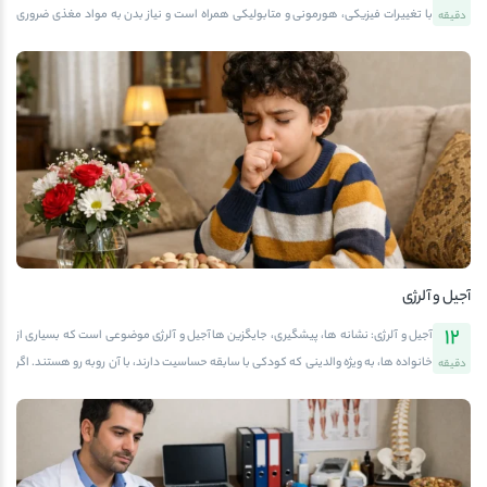
با تغییرات فیزیکی، هورمونی و متابولیکی همراه است و نیاز بدن به مواد مغذی ضروری
دقیقه
افزایش می‌یابد. تغذیه سالم در این دوران نقش کلیدی در حفظ کیفیت زندگی، افزایش
انرژی و کاهش خطر بیماری‌ها دارد. یکی از خوراکی‌های مغذی و خوشمزه که می‌تواند
بخش مهمی از رژیم غذایی سالمندان باشد، آجیل‌ها هستند.آجیل‌ها غنی از پروتئین،
چربی‌های سالم، فیبر، ویتامین‌ها و مواد معدنی هستند و تحقیقات علمی نشان داده‌اند
که مصرف منظم آن‌ها باعث تقویت مغز، حفظ سلامت قلب، بهبود عملکرد گوارش و
کاهش التهاب بدن می‌شود. برای سالمندان، که اغلب با مشکلاتی مانند کاهش تراکم
استخوان، اختلالات حافظه، فشار خون بالا و مشکلات گوارشی مواجه هستند، آجیل
می‌تواند میان‌وعده‌ای ایده‌آل و مغذی باشد.برای سالمندان و خانواده‌های آن‌ها، دسترسی
[…]
آجیل و آلرژی
12
آجیل و آلرژی: نشانه ها، پیشگیری، جایگزین هاآجیل و آلرژی موضوعی است که بسیاری از
خانواده ها، به ویژه والدینی که کودکی با سابقه حساسیت دارند، با آن روبه رو هستند. اگر
دقیقه
شما هم در فروشگاه آفتابگرم یا در میان آگزِما، مشکلات تنفسی یا سابقه خانوادگی آلرژی
هستید، دانستن نکات و توصیه های دقیق درباره این موضوع می تواند به سلامت شما و
عزیزانتان کمک کند. آفتابگرم، مرجع معتبر خرید انواع آجیل ها، پسته، بادام، تخمه ها،
فندق و خشکبار است، لذا در ادامه ضمن آموزش تخصصی، نکات خرید ایمن نیز خواهید