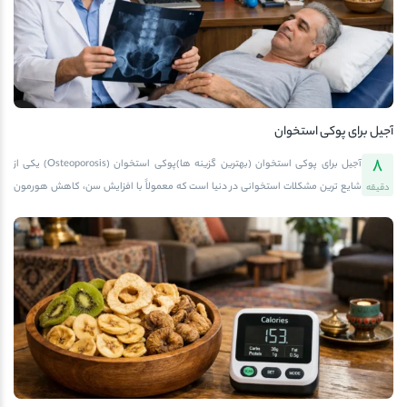
یافت.تعریف آلرژی آجیل و علل ایجاد آنآلرژی غذایی زمانی رخ می دهد که سیستم ایمنی
بدن، پروتئینی موجود در خوراکی را به عنوان تهدید تلقی کرده و واکنش ایمنی نشان می
دهد. در مورد آجیل و آلرژی، معمولاً […]
آجیل برای پوکی استخوان
8
آجیل برای پوکی استخوان (بهترین گزینه ها)پوکی استخوان (Osteoporosis) یکی از
شایع ترین مشکلات استخوانی در دنیا است که معمولاً با افزایش سن، کاهش هورمون
دقیقه
های جنسی، یا تغذیه نامناسب بروز می کند. در این وضعیت، تراکم و استحکام استخوان
ها کاهش می یابد و احتمال شکستگی به ویژه در نواحی لگن، ستون فقرات و مچ دست
بیشتر می شود.اما خبر خوب این است که تغذیه صحیح می تواند نقش اساسی در
پیشگیری از پوکی استخوان ایفا کند. یکی از گروه های غذایی مهم در این زمینه، آجیل ها و
مغزها هستند؛ منابعی طبیعی از کلسیم، منیزیم، فسفر، روی و اسیدهای چرب امگا۳ که
برای تشکیل و حفظ استخوان های قوی ضروری اند.اگر به دنبال راهی طبیعی برای تقویت
استخوان ها و جلوگیری از پوکی آن ها هستید، مصرف متعادل […]