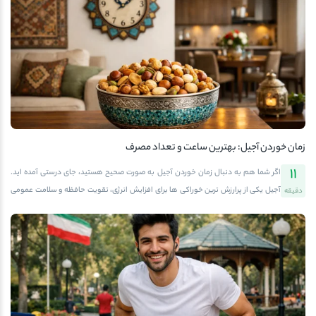
مواجه شده اید که هم انرژی لازم را تأمین کنند و هم باعث خروج از کتوز نشوند. در این
میان، آجیل ها جایگاه ویژه ای دارند. ترکیب منحصربه فردی از چربی های سالم، پروتئین و
فیبر باعث می شود این خوراکی های کوچک تأثیر زیادی بر انرژی و عملکرد بدن داشته
باشند. فروشگاه آفتابگرم با ارائه انواع آجیل تازه، خام و بدون افزودنی، به شما کمک می
کند تا بهترین انتخاب را برای رژیم کتوژنیک خود داشته باشید و با خیال راحت از […]
زمان خوردن آجیل: بهترین ساعت و تعداد مصرف
11
اگر شما هم به دنبال زمان خوردن آجیل به صورت صحیح هستید، جای درستی آمده اید.
آجیل یکی از پرارزش ترین خوراکی ها برای افزایش انرژی، تقویت حافظه و سلامت عمومی
دقیقه
بدن است، اما مصرف آن در زمان نامناسب یا در تعداد زیاد می تواند اثرات منفی داشته
باشد. در این مقاله جامع، قدم به قدم با بهترین ساعت ها، میزان مصرف، نکات تخصصی
برای گروه های مختلف (بزرگسالان، کودکان، ورزشکاران، افراد مسن) و همچنین راهنمای
خرید آجیل تازه و باکیفیت آشنا می شوید و می توانید از محصولات باکیفیت فروشگاه
آفتابگرم استفاده کنید.چرا زمان خوردن آجیل مهم است؟اهمیت «زمان خوردن آجیل» به
این برمی گردد که بدن ما در طول روز وضعیت متابولیکی متفاوتی دارد؛ یعنی ساعت های
صبح، ظهر، عصر و شب از لحاظ سطح قند خون، نیاز […]