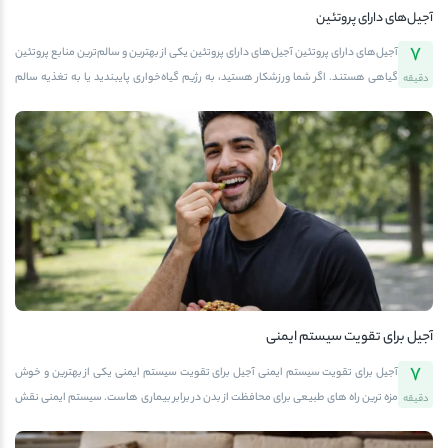
آجیل‌های دارای پروتئین
7
آجیل‌های دارای پروتئین آجیل‌های دارای پروتئین یکی از بهترین و سالم‌ترین منابع پروتئین
گیاهی هستند. اگر شما ورزشکار هستید، به رژیم گیاه‌خواری پایبندید یا به تغذیه سالم
دقیقه
اهمیت می‌دهید، آجیل‌ها می‌توانند نقش مهمی در افزایش انرژی، عضله‌سازی و سلامت
بدن شما داشته باشند. در این مقاله، شما را با انواع مغزها و آجیل‌هایی که بیشترین
پروتئین را دارند، مقایسه آنها با سایر منابع غذایی و نکات مصرف و خرید آشنا می‌کنیم.
برای مشاهده و خرید انواع آجیل‌های پروتئینی تازه می‌توانید به آفتابگرم مراجعه
کنید.اهمیت پروتئین و نقش آجیل‌ها در تغذیهپروتئین یکی از سه ماده اصلی غذایی بدن
است که نقش کلیدی در سلامت عضلات، استخوان‌ها، پوست و مو، سیستم ایمنی و ترمیم
سلولی ایفا می‌کند. بسیاری از افراد پروتئین خود را از منابع حیوانی مانند گوشت، ماهی و
تخم‌مرغ دریافت […]
آجیل برای تقویت سیستم ایمنی
7
آجیل برای تقویت سیستم ایمنی آجیل برای تقویت سیستم ایمنی یکی از بهترین و خوش
مزه ترین راه های طبیعی برای محافظت از بدن در برابر بیماری هاست. سیستم ایمنی نقش
دقیقه
حیاتی در سلامت ما دارد و وقتی ضعیف شود، بدن به سرعت در برابر ویروس ها و باکتری ها