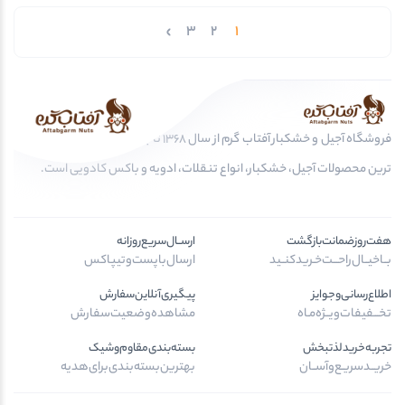
به چربی سوزی کمک کند و چطور می شود آن را هوشمندانه در رژیم غذایی روزانه جای
داد. راستی اگر دنبال بادام تازه، سالم و بدون افزودنی هستید، فروشگاه آجیل و خشکبار
3
2
1
آفتابگرم مرجع خرید آنلاین محصولات باکیفیت ایرانی و خارجی است که می توانید به
راحتی از آن سفارش دهید.ارزش تغذیه ای بادام درختیبادام درختی یکی از مغزهایی است
که هم از نظر ارزش تغذیه ای بالا و هم از نظر طعم بی نظیر، جایگاه خاصی در رژیم […]
فروشگاه آجیل و خشکبار آفتاب گرم از سال 1368 تا به امروز، عرضه کننده مرغوب
ترین محصولات آجیل، خشکبار، انواع تنقلات، ادویه و باکس کادویی است.
هفت‌روز‌ضمانت‌بازگشت
ارســال‌سریع‌روزانه
بــا‌خیــال‌راحـــت‌خـرید‌کنــید
ارسال‌با‌پست‌و‌تیپاکس
اطلاع‌رسانی‌و‌جوایز
پیگیری‌آنلاین‌سفارش
تخـــفیفات‌ویــژه‌مـاه
مشاهده‌وضعیت‌سفارش
تجربه‌خرید‌لذتبخش
بسته‌بندی‌مقاوم‌وشیک
خریــد‌سریـع‌و‌آســان
بهترین‌بسته‌بندی‌برای‌هدیه