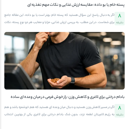
پسته خام یا بو داده: مقایسه ارزش غذایی و نکات مهم تغذیه ای
8
اگر به دنبال پاسخ این سؤال هستید که پسته خام بهتر است یا بو داده، این مقاله جامع
برای شماست. در این مطلب، به بررسی ارزش غذایی، مزایا و معایب هر دو نوع پسته، نکات
دقیقه
مهم تغذیه ای و راهنمای خرید حرفه ای می پردازیم. همچنین می توانید از فروشگاه آجیل
و خشکبار آفتابگرم برای خرید پسته باکیفیت اقدام کنید و از تجربه خرید مطمئن لذت
ببرید.پسته: معرفی، تاریخچه و اهمیت آن در تغذیهپسته یکی از مغزهای محبوب و
پرطرفدار جهان است و سابقه مصرف آن به هزاران سال پیش بازمی گردد. در طول تاریخ،
این مغز کوچک اما پرانرژی نه تنها به عنوان میان وعده، بلکه در تهیه انواع دسرها، شیرینی
ها و حتی غذاهای سنتی ایرانی و بین المللی استفاده شده است. در ایران، پسته یکی از
محبوب […]
بادام درختی برای لاغری و کاهش وزن: راز خوش فرمی در میان وعده ای ساده
8
اگر در مسیر کاهش وزن هستید و دنبال میان وعده ای هستید که هم خوشمزه باشد و هم
به رژیم لاغریتان لطمه نزند، بدون شک بادام درختی برای لاغری یکی از بهترین انتخاب
دقیقه
هاست. در ادامه با ما همراه باشید تا ببینیم چرا این مغز کوچک می تواند به شکل طبیعی