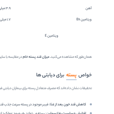
آهن
3.9 میلی‌گرم
ویتامین B6
1.7 میلی‌گرم
ویتامین E
همان‌طور که مشاهده می‌کنید،
میزان قند پسته خام
در مقایسه با سایر
خواص
پسته
برای دیابتی ها
تحقیقات نشان داده‌اند که مصرف متعادل پسته برای بیماران دیابتی فوا
کاهش قند خون بعد از غذا
: فیبر موجود در پسته سرعت جذب قن
افزایش حساسیت به انسولین
: پسته می‌تواند به بهبود عملکرد 