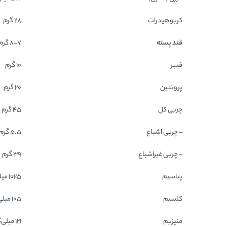
کربوهیدرات
28 گرم
قند پسته
7–8 گرم
فیبر
10 گرم
پروتئین
20 گرم
چربی کل
45 گرم
– چربی اشباع
5.5 گرم
– چربی غیراشباع
39 گرم
پتاسیم
1025 میلی‌گرم
کلسیم
105 میلی‌گرم
منیزیم
121 میلی‌گرم