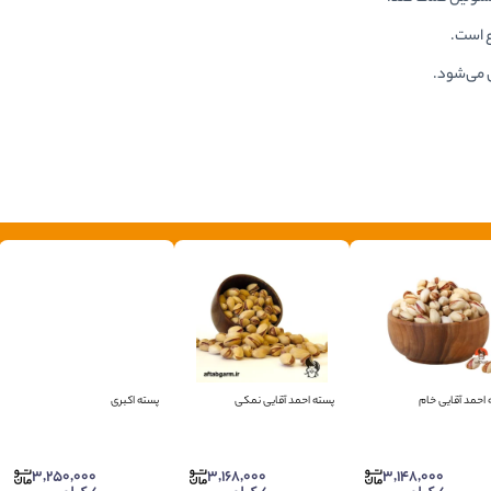
ع است.
ی می‌شود.
 احمد آقایی خام
پسته احمد آقایی نمکی
پسته اکبری
3,250,000
3,168,000
3,148,000