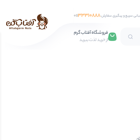
33310888
011
بانی سریع و پیگیری سفارش:
فروشگاه آفتاب گرم
از خرید لذت ببرید
تخمه آفتابگردان
تخمه کدو
تخمه جابانی
تخمه هندوانه
فندق
مغز فندق
فندق با پوست
ت.