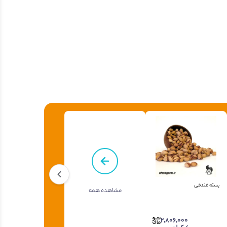
پسته فندقی
مشاهده همه
2,806,000