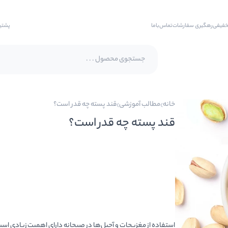
خفیفی
رهگیری سفارشات
تماس‌با‌ما
پشتی
پسته اکبری
خانه
مطالب آموزشی
قند پسته چه قدر است؟
پسته فندقی
قند پسته چه قدر است؟
بادام
بادام هندی
بادام درختی
بادام زمینی
بادام زمینی روکش دار
استفاده از مغزیجات و آجیل‌ها در صبحانه دارای اهمیت زیادی اس