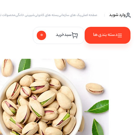
وارد شوید
صفحه اصلی
پک های سازمانی
بسته های کادوئی
شیرینی خانگی
محصولات ت
0
دسته بندی ها
سبدخرید
آجیل ها
آجیل خام
آجیل چهار مغز
آجیل سه مغز
آجیل شیرین
آجیل مخلوط
پسته
پسته احمد آقایی